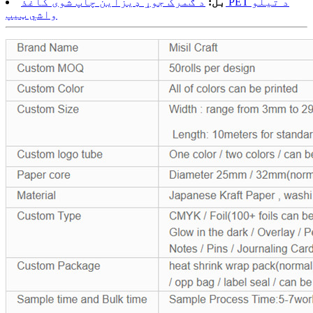
بل:
د ګمرک جوړ ډیزاین چاپ شوی کاغذ PET د تیلو
واشي ټیپ