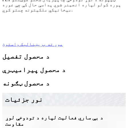
پوره کولو لپاره انجینر شوي پداسې حال کې چې غوره
میخانیکي ملکیتونه چمتو کوي.
موږ ته بریښنالیک واستوئ
د محصول تفصیل
د محصول پیرامیټرې
د محصول ټګونه
نور جزئیات
د بې ساري فعالیت لپاره د تودوخې لوړ
مقاومت