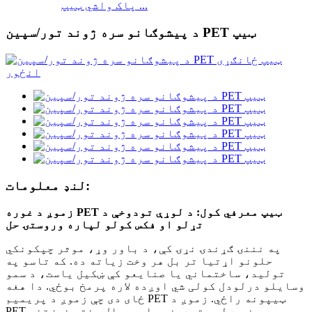
پاک واشي ټیپ ...
لنډ معلومات:
زموږ د غوره PET ټیپ معرفي کول: د لوړې تودوخې د
تړلو او فکس کولو لپاره وروستۍ حل
په نننۍ ګړندۍ نړۍ کې، د باور وړ، موثر چپکونکي
حلونو اړتیا تر بل هر وخت زیاته ده. که تاسو په
تولید، ساختماني یا صنایعو کې ښکیل یاست، د سمو
وسایلو درلودل کولی شي اوږده لاره پرمخ بوځي. دا هغه
ځای دی چې زموږ د پریمیم PET ټیپونه راځي. زموږ د
PET ټیپونه د لوړ تودوخې چاپیریال سختو غوښتنو