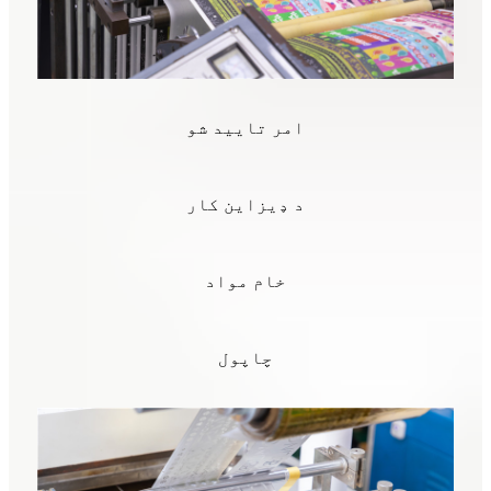
امر تایید شو
د ډیزاین کار
خام مواد
چاپول