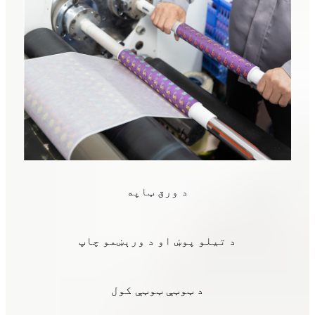
د ورق ټاپه
د تیلو پوښ او د ورېښمو چاپ
د ټوټې ټوټې کول