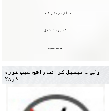
د ازموینې تخصص
کنډیشن کول
تحویلي
ولې د میسیل کرافټ واشي ټیپ غوره
کړئ؟