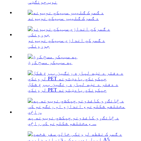
نوټ چونګښې
د ګمرک ګلیټر سټیکي نوټونه
د ګمرکي اندازې سټیکي نوټونو
جوړونکی
په سټیکر مسح کړئ
د دفتر د نښه لپاره رنګین بیرغ شکل
لرونکي PET چپکونکي یادښتونه
د ځانګړو کاغذونو چپکشي نوټونه په
مختلفو شکلونو کې راځي، ...