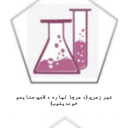
غیر زهري (د هرچا لپاره د لاسي صنایعو
خوندیتوب)