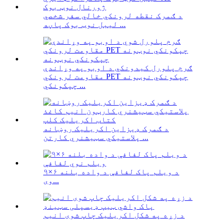
د ګمرک نقطه لرونکي خالي سفر شخصي
لیبل نوټ بوک پاڼه ...
ګرم پلورل کیدونکي د اوبو په وړاندې
مقاومت لرونکي PET چپکونکي نوټونه
چپکونکي ...
د ګمرک ډیزاین اکریلیک روښانه
پلاستيکي سټیشنري کارتن ...
د ویلم پاک لفافې د واده بلنه ۶×۹
وی...
د زړه په شکل اکریلیک چاپ شوی انیم