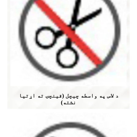
د لاس په واسطه چیچل (قینچۍ ته اړتیا
نشته)