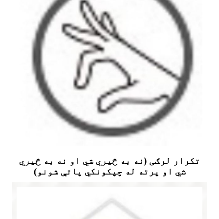
تکرار لرګی (نه به څيري شي او نه به څيري
شي او پرته له چپکونکي پاتې شونو)