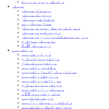
د ځانګړي پوښ نوټ بوک
سټیکر
پړسېدلی سټیکر
د ډای کټ سټیکر
ناکام شوی سټیکر
فعال سټیکرونه
د سرلیکونو سکریپټونو سټیکر
د اونۍ کټونو سټیکر
د اریدیسینت ګلیټر اوورلي سټیکر
په سټیکر مسح کړئ
د 3D ورق سټیکر
د واشي ټیپ
د ورق واشي ټیپ
د واشي ټیپ چاپ کړئ
د واشي ټیپ کټ کول
د ګلیټر واشي ټیپ
په تیاره کې ځلیدل واشي ټیپ
د وارخطا واشي ټیپ
سوراخ شوی واشي ټیپ
د واشي ټیپ ټاپه کړئ
د سټیکر رول واشي ټیپ
د UV تیلو واشي ټیپ
د ویلم کاغذ ټیپ
د لیکلو وړ سټیکر رول ټیپ
د جوړښت ځانګړي کاغذ ټیپ