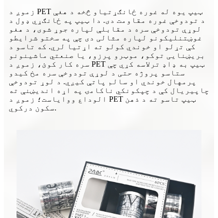
زموږ د PET ټیپ یوه له غوره ځانګړتیاو څخه د هغې
د تودوخې غوره مقاومت دی. دا ټیپ په ځانګړي ډول د
لوړې تودوخې سره د مقابلې لپاره جوړ شوی، د هغو
غوښتنلیکونو لپاره مثالی دی چې په سختو شرایطو
کې تړلو او خوندي کولو ته اړتیا لري. که تاسو د
بریښنایی توکو، موټرو پرزو، یا صنعتي ماشینونو
سره کار کوئ، زموږ د PET ټیپ به ډاډ ترلاسه کړي چې
ستاسو پروژه حتی د لوړې تودوخې سره مخ کیدو
پرمهال خوندي او سالم پاتې کیږي. د لوړ تودوخې
چاپیریال کې د چپکونکي ناکامۍ په اړه اندیښنې ته
الوداع ووایاست؛ زموږ د PET ټیپ تاسو ته د ذهن
سکون درکوي.