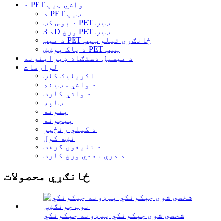
د PET واشي ټیپ
د PET ټیپ
د بوس کټ PET ټیپ
د 3D ورق PET ټیپ
د میټ PET ځانګړي تیلو ټیپ
د پاک پوښښ PET ټیپ
د میسیل دستګاه ډیزاینونه
لوازمات
اکریلیک کلپ
د واشي سټینډ
د واشي کارت
ټاپه
پنونه
پیچونه
د کیلي زنځیر
نښه کول
د تلیفون گرفت
د درې بعدي ورق کارت
ځانګړي محصولات
شخصي شوي چپکونکي پیډونه چپکونکي