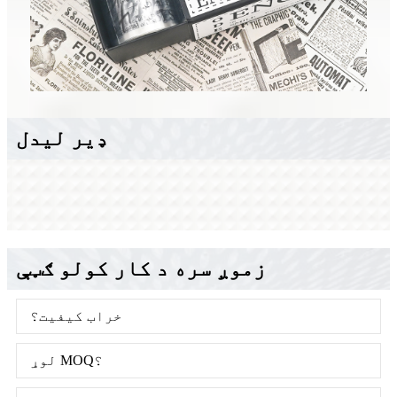
ډیر لیدل
زموږ سره د کار کولو ګټې
خراب کیفیت؟
لوړ MOQ؟