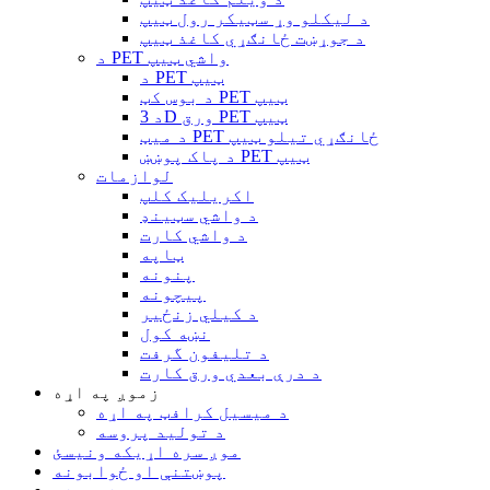
د لیکلو وړ سټیکر رول ټیپ
د جوړښت ځانګړي کاغذ ټیپ
د PET واشي ټیپ
د PET ټیپ
د بوس کټ PET ټیپ
د 3D ورق PET ټیپ
د میټ PET ځانګړي تیلو ټیپ
د پاک پوښښ PET ټیپ
لوازمات
اکریلیک کلپ
د واشي سټینډ
د واشي کارت
ټاپه
پنونه
پیچونه
د کیلي زنځیر
نښه کول
د تلیفون گرفت
د درې بعدي ورق کارت
زموږ په اړه
د میسیل کرافټ په اړه
د تولید پروسه
موږ سره اړیکه ونیسئ
پوښتنې او ځوابونه