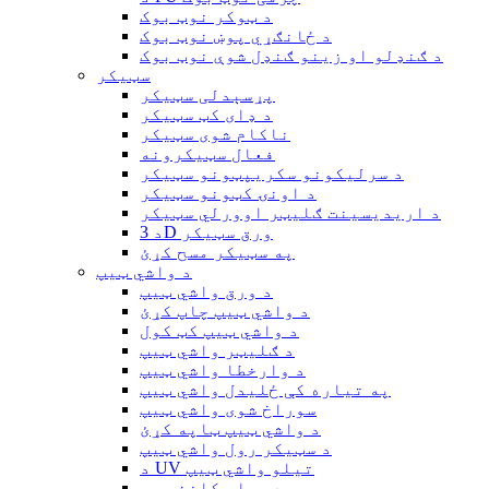
د ټوکر نوټ بوک
د ځانګړي پوښ نوټ بوک
د ګنډلو او زینو ګنډل شوې نوټ بوک
سټیکر
پړسېدلی سټیکر
د ډای کټ سټیکر
ناکام شوی سټیکر
فعال سټیکرونه
د سرلیکونو سکریپټونو سټیکر
د اونۍ کټونو سټیکر
د اریدیسینت ګلیټر اوورلي سټیکر
د 3D ورق سټیکر
په سټیکر مسح کړئ
د واشي ټیپ
د ورق واشي ټیپ
د واشي ټیپ چاپ کړئ
د واشي ټیپ کټ کول
د ګلیټر واشي ټیپ
د وارخطا واشي ټیپ
په تیاره کې ځلیدل واشي ټیپ
سوراخ شوی واشي ټیپ
د واشي ټیپ ټاپه کړئ
د سټیکر رول واشي ټیپ
د UV تیلو واشي ټیپ
د ویلم کاغذ ټیپ