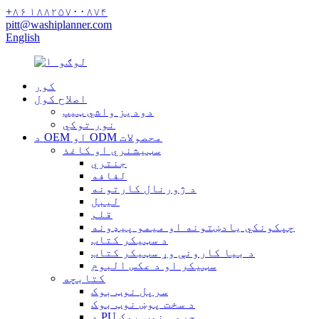
+۸۶ ۱۸۸۲۵۷۰۰۸۷۴
pitt@washiplanner.com
English
کور
اصلاح کول
دودیز واشي ټیپ
نور توکي
د OEM او ODM محصولات
سټیشنري او کاغذ
جنتري
لفافه
د ژورنال کارتونه
لیبل
قلم
چپکونکي یادښتونه او میمو پیډونه
د سټیکر کتاب
د بیا کارونې وړ سټیکر کتاب
سټیکر او د عکس البوم
کتابچه
سرپل نوټ بوک
د سخت پوښ نوټ بوک
د PU چرمی نوټ بوک