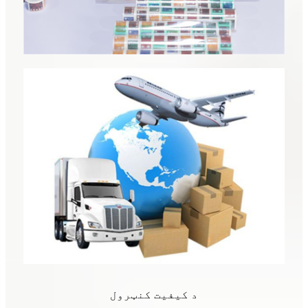
د کیفیت کنټرول