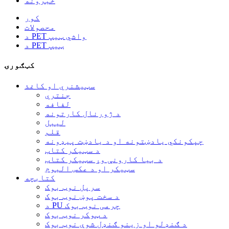
خبرونه
کور
محصولات
د PET واشي ټیپ
د PET ټیپ
کټګورۍ
سټیشنري او کاغذ
جنتري
لفافه
د ژورنال کارتونه
لیبل
قلم
چپکونکي یادښتونه او د یادښت پیډونه
د سټیکر کتاب
د بیا کارونې وړ سټیکر کتاب
سټیکر او د عکس البوم
کتابچه
سرپل نوټ بوک
د سخت پوښ نوټ بوک
د PU چرمی نوټ بوک
د ټوکر نوټ بوک
د ګنډلو او زینو ګنډل شوې نوټ بوک