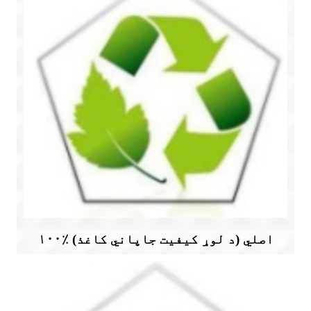
۱۰۰٪ اصلي (د لوړ کیفیت جاپاني کاغذ)