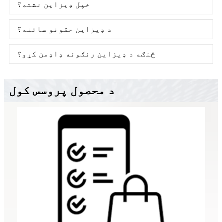
خپل ډیزاین نشته؟
د ډیزاین حقونو ساتنه؟
څنګه د ډیزاین رنګونه ډاډمن کړو؟
د محصول پروسس کول