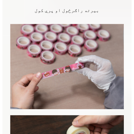
بیرته راګرځول او پرې کول