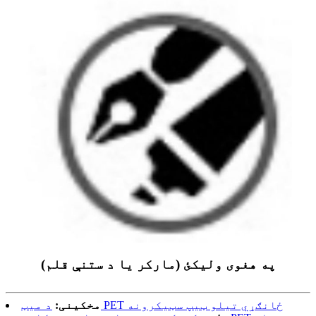
په هغوی ولیکئ (مارکر یا د ستنې قلم)
د میټ PET ځانګړي تیلو ټیپ سټیکرونه
مخکینی: