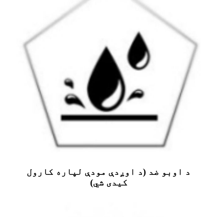
د اوبو ضد (د اوږدې مودې لپاره کارول
کیدی شي)