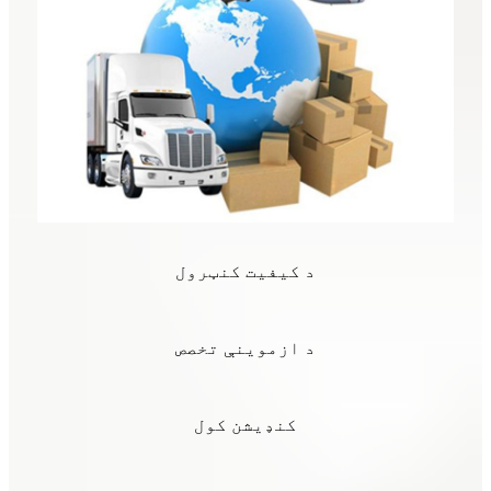
د کیفیت کنټرول
د ازموینې تخصص
کنډیشن کول