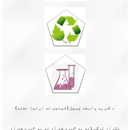
د لاس په واسطه چیچل (قینچۍ ته اړتیا نشته)
تکرار لرګی (نه به څيري شي او نه به څيري شي او