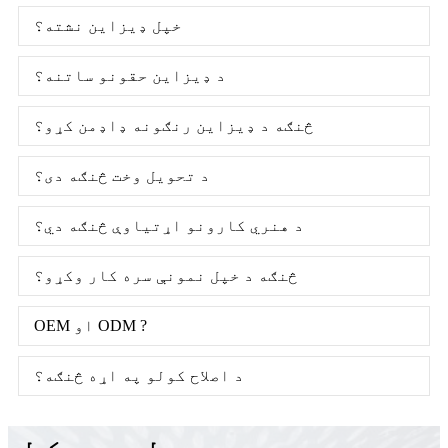
خپل ډیزاین نشته؟
د ډیزاین حقونو ساتنه؟
څنګه د ډیزاین رنګونه ډاډمن کړو؟
د تحویل وخت څنګه دی؟
د هنري کارونو اړتیاوې څنګه دي؟
څنګه د خپل نمونې سره کار وکړو؟
OEM او ODM ?
د اصلاح کولو په اړه څنګه؟