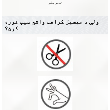
تحویلي
ولې د میسیل کرافټ واشي ټیپ غوره
کړئ؟