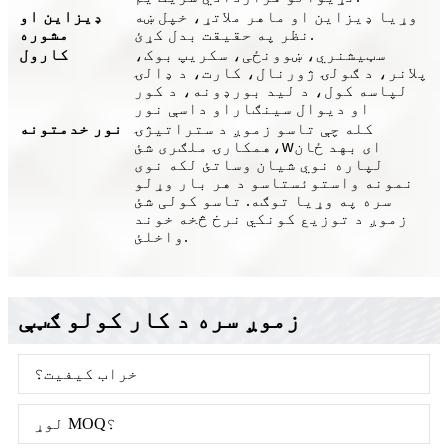
وړیا ډیزاین او ماهر ملاتړ، خپل ښه
ډیزاین او
نظر په حقیقت بدل کړئ.
مشوره
سټیشنري، ښوونځی، سکریپ بوک،
کارول
پلانر، د ګولۍ ژورنال، کارت، د ډالۍ
لپاسه کول، د لید بورډونه، د کور
او دیوال سينګار
او داسې نور
کله چې تاسو زموږ د ستراتیژۍ
نور خدمتونه
ای به
د ځان
w
همکارۍ ملګری شئ،
لپاره نوي شیان وساتئ لکه نوی
نمونه واستوئ
ستاسو د هر بار وړلو
سره په وړیا توګه. تاسو کولی شئ
زموږ د توزیع کونکي نرخ څخه خوند
واخلئ.
زموږ سره د کار کولو ګټې
خراب کیفیت؟
لوړ MOQ؟