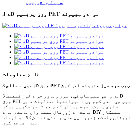
پاک واشي ټیپ ...
د 3D ورق پریمیم PET موادو ټیپونه
لنډ معلومات:
زموږ د عالي 3D ورق PET ټیپ سره خپل هنرونه لوړ کړئ
په واشي ټیپ شاپ کې، موږ ویاړو چې د لوړ کیفیت 3D
ورق PET ټیپ وړاندې کوو چې د حیرانتیا جمالیات د بې
ساري پایښت سره یوځای کوي. که تاسو سکریپ بوکر
یاست، د ژورنال مینه وال یاست، یا د DIY سینګار
کوونکی یاست، زموږ ټیپ هرې پروژې ته د ښکلا او ابعاد
لمس اضافه کوي.