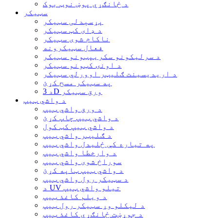
د ځانګړي پوښ نوټ بوک
سټیکر
پړسېدلی سټیکر
د ډای کټ سټیکر
ناکام شوی سټیکر
فعال سټیکرونه
د سرلیکونو سکریپټونو سټیکر
د اونۍ کټونو سټیکر
د اریدیسینت ګلیټر اوورلي سټیکر
په سټیکر مسح کړئ
د 3D ورق سټیکر
د واشي ټیپ
د ورق واشي ټیپ
د واشي ټیپ چاپ کړئ
د واشي ټیپ کټ کول
د ګلیټر واشي ټیپ
په تیاره کې ځلیدل واشي ټیپ
د وارخطا واشي ټیپ
سوراخ شوی واشي ټیپ
د واشي ټیپ ټاپه کړئ
د سټیکر رول واشي ټیپ
د UV تیلو واشي ټیپ
د ویلم کاغذ ټیپ
د لیکلو وړ سټیکر رول ټیپ
د جوړښت ځانګړي کاغذ ټیپ