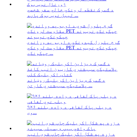
د ګمرک نقطه لرونکي خالي سفر شخصي
لیبل نوټ بوک پاڼه ...
ګرم پلورل کیدونکي د اوبو په وړاندې
مقاومت لرونکي PET چپکونکي نوټونه
چپکونکي ...
د ګمرک ډیزاین اکریلیک روښانه
پلاستيکي سټیشنري کارتن ...
د ویلم پاک لفافې د واده بلنه ۶×۹
وی...
د زړه په شکل اکریلیک چاپ شوی انیم