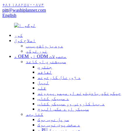
+۸۶ ۱۸۸۲۵۷۰۰۸۷۴
pitt@washiplanner.com
English
کور
اصلاح کول
دودیز واشي ټیپ
نور توکي
د OEM او ODM محصولات
سټیشنري او کاغذ
جنتري
لفافه
د ژورنال کارتونه
لیبل
قلم
چپکونکي یادښتونه او میمو پیډونه
د سټیکر کتاب
د بیا کارونې وړ سټیکر کتاب
سټیکر او د عکس البوم
کتابچه
سرپل نوټ بوک
د سخت پوښ نوټ بوک
د PU چرمی نوټ بوک