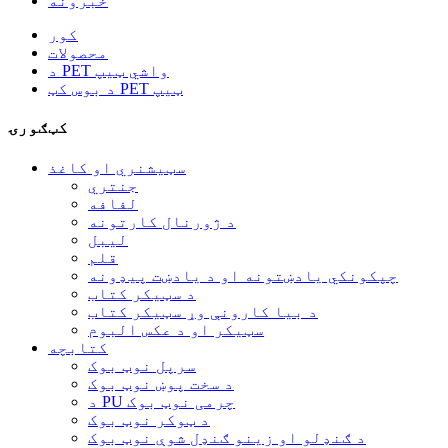
خبرونه
کور
محصولات
د PET واشي ټیپ
د بوس کټ PET ټیپ
کټګورۍ
سټیشنري او کاغذ
جنتري
لفافه
د ژورنال کارتونه
لیبل
قلم
چپکونکي یادښتونه او د یادښت پیډونه
د سټیکر کتاب
د بیا کارونې وړ سټیکر کتاب
سټیکر او د عکس البوم
کتابچه
سرپل نوټ بوک
د سخت پوښ نوټ بوک
د PU چرمی نوټ بوک
د ټوکر نوټ بوک
د ګنډلو او زینو ګنډل شوې نوټ بوک