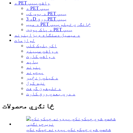
د PET واشي ټیپ
د PET ټیپ
د بوس کټ PET ټیپ
د 3D ورق PET ټیپ
د میټ PET ځانګړي تیلو ټیپ
د پاک پوښښ PET ټیپ
د میسیل دستګاه ډیزاینونه
لوازمات
اکریلیک کلپ
د واشي سټینډ
د واشي کارت
ټاپه
پنونه
پیچونه
د کیلي زنځیر
نښه کول
د تلیفون گرفت
د درې بعدي ورق کارت
ځانګړي محصولات
شخصي شوي چپکونکي پیډونه چپکونکي