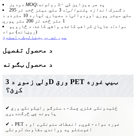
په هر ډیزاین کې ۵۰ رولونه
دودیز MOQ:
د ګمرک اندازه پلنوالی:
د 3 ملي میتر څخه تر 295
ملي میتر پورې اوږدوالی: د معیاري لپاره 10 متره، د
1 متر څخه تر 200 متر پورې
مواد:
د جاپان کرافټ کاغذ، واشي کاغذ. د څارویو
(روښانه) مواد
موږ ته بریښنالیک واستوئ
د محصول تفصیل
د محصول ټګونه
ولې زموږ د 3D ورق PET ټیپ غوره
کړئ؟
✔ ځلیدونکی فلزي چمک - د سترګو راښکونکي ورق
پایونه چې څرګندیږي
✔ د PET غوره مواد - قوي، انعطاف منونکی، او د
اغوستلو په وړاندې مقاومت لرونکی