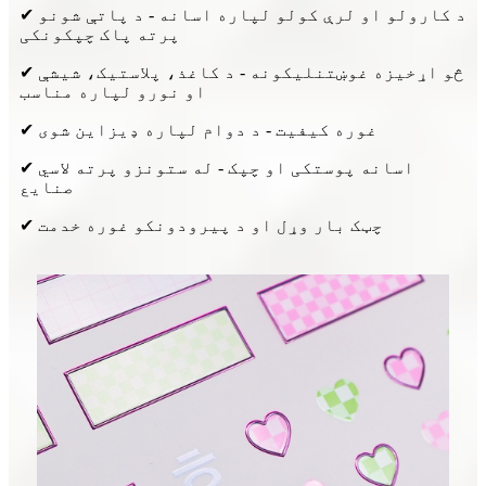
✔ د کارولو او لرې کولو لپاره اسانه - د پاتې شونو
پرته پاک چپکونکی
✔ څو اړخیزه غوښتنلیکونه - د کاغذ، پلاستيک، شیشې
او نورو لپاره مناسب
✔ غوره کیفیت - د دوام لپاره ډیزاین شوی
✔ اسانه پوستکی او چپک - له ستونزو پرته لاسي
صنایع
✔ چټک بار وړل او د پیرودونکو غوره خدمت