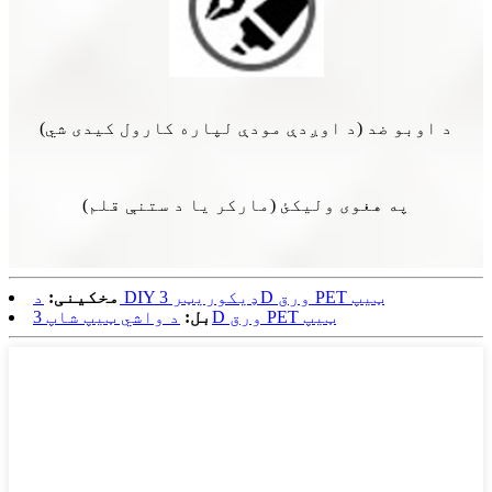
د اوبو ضد (د اوږدې مودې لپاره کارول کیدی شي)
په هغوی ولیکئ (مارکر یا د ستنې قلم)
د DIY ډیکوریټر 3D ورق PET ټیپ
مخکینی:
د واشي ټیپ شاپ 3D ورق PET ټیپ
بل: