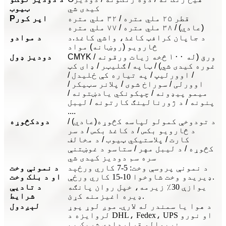
کیدی شي
ټیوب
قطر ۲۵ ملي متره / ۳۲ ملي متره
اپر کور
P
(عادي) / ۳۸ ملي متره / ۷۷ ملي متره
د جاپان کرافټ کاغذ، واشي کاغذ.
د
د موادو
څارویو (روښانه) مواد
CMYK / ورق (له ۱۰۰ څخه زیات ورقونه
دودیز ډول
غوره کیدی شي) / ټاپه / ګلیټر / ډای کټ
/ اوورلیپ / په تیاره کې ځلیدل /
اوورلی / سوراخ شوی / پلانر سټیکر /
میمو پیډونه / چپکونکي یادښتونه /
پنونه / د ژورنالینګ کارتونه / لیبل
....
د تودوخې کمولو لپاسه کڅوړه
(عادي) /
دود
کڅوړه
د څارویو بکس / د کاغذ بکس / د سر
کارت / پلاستيکي ټیوب / د مخالف
کڅوړه / د لیبل مهر / ستاسو د غوښتنې
سره سم دودیز کیدی شي
د نمونې پروسې وخت: 5-7 کاري ورځې
د
د نمونې وخت
ډیریدو وخت شاوخوا 10-15 کاري ورځې.
او د بلک وخت
یوازې 30٪ زیرمه، خپل روان پانګه
د تادیې
ډیره اغیزمنه کړئ.
شرایط
د هوا یا سمندر له لارې. موږ لوړ پوړ
لېږدول
لرو
ای
زه د DHL، Fedex، UPS او نورو
نړیوالو قراردادي شریک یم.