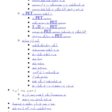
د لیکلو وړ سټیکر رول ټیپ
د جوړښت ځانګړي کاغذ ټیپ
د PET واشي ټیپ
د PET ټیپ
د بوس کټ PET ټیپ
د 3D ورق PET ټیپ
د میټ PET ځانګړي تیلو ټیپ
د پاک پوښښ PET ټیپ
لوازمات
اکریلیک کلپ
د واشي سټینډ
د واشي کارت
ټاپه
پنونه
پیچونه
د کیلي زنځیر
نښه کول
د تلیفون گرفت
د درې بعدي ورق کارت
زموږ په اړه
د میسیل کرافټ په اړه
د تولید پروسه
موږ سره اړیکه ونیسئ
پوښتنې او ځوابونه