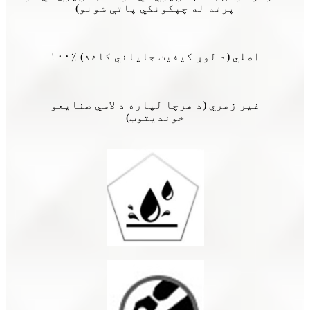
پرته له چپکونکي پاتې شونو)
۱۰۰٪ اصلي (د لوړ کیفیت جاپاني کاغذ)
غیر زهري (د هرچا لپاره د لاسي صنایعو
خوندیتوب)