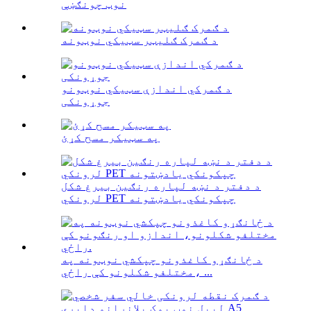
نوټ چونګښې
د ګمرک ګلیټر سټیکي نوټونه
د ګمرکي اندازې سټیکي نوټونو
جوړونکی
په سټیکر مسح کړئ
د دفتر د نښه لپاره رنګین بیرغ شکل
لرونکي PET چپکونکي یادښتونه
د ځانګړو کاغذونو چپکشي نوټونه په
مختلفو شکلونو کې راځي، ...