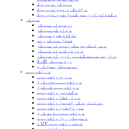
د ټوکر نوټ بوک
د ځانګړي پوښ نوټ بوک
د ګنډلو او زینو ګنډل شوې نوټ بوک
سټیکر
پړسېدلی سټیکر
د ډای کټ سټیکر
ناکام شوی سټیکر
فعال سټیکرونه
د سرلیکونو سکریپټونو سټیکر
د اونۍ کټونو سټیکر
د اریدیسینت ګلیټر اوورلي سټیکر
د 3D ورق سټیکر
په سټیکر مسح کړئ
د واشي ټیپ
د ورق واشي ټیپ
د واشي ټیپ چاپ کړئ
د واشي ټیپ کټ کول
د ګلیټر واشي ټیپ
د وارخطا واشي ټیپ
په تیاره کې ځلیدل واشي ټیپ
سوراخ شوی واشي ټیپ
د واشي ټیپ ټاپه کړئ
د سټیکر رول واشي ټیپ
د UV تیلو واشي ټیپ
د ویلم کاغذ ټیپ