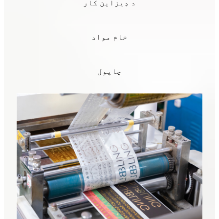
د ډیزاین کار
خام مواد
چاپول