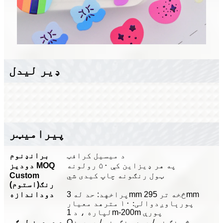
ډیر لیدل
پیرامیټر
د میسیل کرافټ
برانډ
نوم
په هر ډیزاین کې ۵۰ رولونه
دودیز MOQ
ټول رنګونه چاپ کیدی شي
ustom
C
رنګ
(استوم)
پراخه
د: حد له 3mm څخه تر 295mm
دود
اندازه
پورې
اوږدوالی: ۱۰ متره
د معیار
، د 1m-200m پورې
لپاره
هیڅ رنګ نه / دوه رنګونه / دودیز
O
د دودیز لوګو