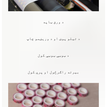
د ورق ټاپه
د تیلو پوښ او د ورېښمو چاپ
د ټوټې ټوټې کول
بیرته راګرځول او پرې کول