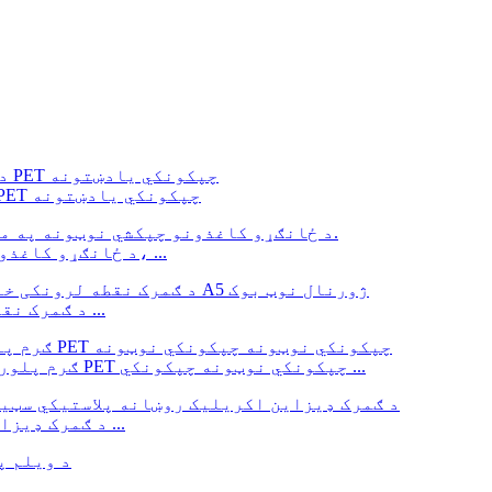
د دفتر د نښه لپاره رنګین بیرغ شکل لرونکي PET چپکونکي یادښتونه
د ځانګړو کاغذونو چپکشي نوټونه په مختلفو شکلونو کې راځي، ...
د ګمرک نقطه لرونکي خالي سفر شخصي لیبل نوټ بوک پاڼه ...
ګرم پلورل کیدونکي د اوبو په وړاندې مقاومت لرونکي PET چپکونکي نوټونه چپکونکي ...
د ګمرک ډیزاین اکریلیک روښانه پلاستيکي سټیشنري کارتن ...