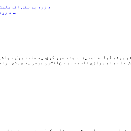
د زړه په شکل اکریلیک چاپ شوی انیم پاک واشي ټیپ ...
ئ. دا به نه یوازې تاسو سره د ځانګړو برخو په چټکۍ موند