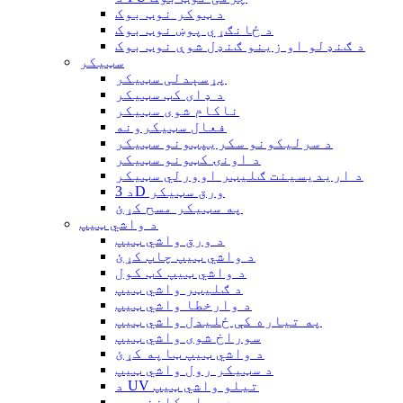
د ټوکر نوټ بوک
د ځانګړي پوښ نوټ بوک
د ګنډلو او زینو ګنډل شوې نوټ بوک
سټیکر
پړسېدلی سټیکر
د ډای کټ سټیکر
ناکام شوی سټیکر
فعال سټیکرونه
د سرلیکونو سکریپټونو سټیکر
د اونۍ کټونو سټیکر
د اریدیسینت ګلیټر اوورلي سټیکر
د 3D ورق سټیکر
په سټیکر مسح کړئ
د واشي ټیپ
د ورق واشي ټیپ
د واشي ټیپ چاپ کړئ
د واشي ټیپ کټ کول
د ګلیټر واشي ټیپ
د وارخطا واشي ټیپ
په تیاره کې ځلیدل واشي ټیپ
سوراخ شوی واشي ټیپ
د واشي ټیپ ټاپه کړئ
د سټیکر رول واشي ټیپ
د UV تیلو واشي ټیپ
د ویلم کاغذ ټیپ