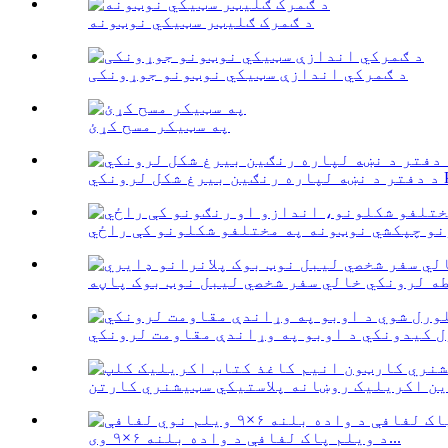
د ګمرک ګلیټر سټیکي نوټونه
د ګمرکي اندازې سټیکي نوټونو جوړونکی
په سټیکر مسح کړئ
د ویلم پاک لفافې د واده بلنه ۶×۹ وی...