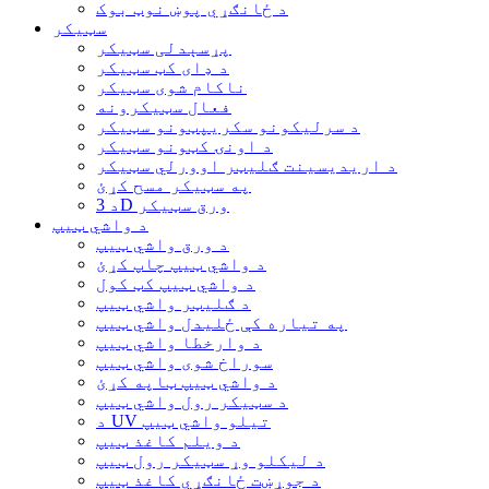
د ځانګړي پوښ نوټ بوک
سټیکر
پړسېدلی سټیکر
د ډای کټ سټیکر
ناکام شوی سټیکر
فعال سټیکرونه
د سرلیکونو سکریپټونو سټیکر
د اونۍ کټونو سټیکر
د اریدیسینت ګلیټر اوورلي سټیکر
په سټیکر مسح کړئ
د 3D ورق سټیکر
د واشي ټیپ
د ورق واشي ټیپ
د واشي ټیپ چاپ کړئ
د واشي ټیپ کټ کول
د ګلیټر واشي ټیپ
په تیاره کې ځلیدل واشي ټیپ
د وارخطا واشي ټیپ
سوراخ شوی واشي ټیپ
د واشي ټیپ ټاپه کړئ
د سټیکر رول واشي ټیپ
د UV تیلو واشي ټیپ
د ویلم کاغذ ټیپ
د لیکلو وړ سټیکر رول ټیپ
د جوړښت ځانګړي کاغذ ټیپ