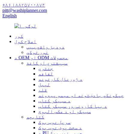
+۸۶ ۱۸۸۲۵۷۰۰۸۷۴
pitt@washiplanner.com
English
کور
اصلاح کول
دودیز واشي ټیپ
نور توکي
د OEM او ODM محصولات
سټیشنري او کاغذ
جنتري
لفافه
د ژورنال کارتونه
لیبل
قلم
چپکونکي یادښتونه او میمو پیډونه
د سټیکر کتاب
د بیا کارونې وړ سټیکر کتاب
سټیکر او د عکس البوم
کتابچه
سرپل نوټ بوک
د سخت پوښ نوټ بوک
د PU چرمی نوټ بوک