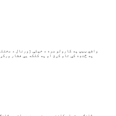
په څنډه کې تاو کړئ او په کلکه یې فشار ورکړ