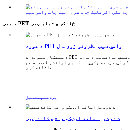
د میټ PET ځانګړي تیلو ټیپ
د غوره PET واشي ټیپ نظرونو ژورنال
د سينګار ټبونه: د PET واشي ټیپ په کارولو سره د خپلې ژورنال د مختلفو برخو لپاره دودیز ټبونه جوړ کړئ. په ساده ډول د واشي ټیپ یوه ټوټه د پاڼې
لو کې مرسته وکړي بلکه یو آرائشی لمس به هم
اضافه کړي.
پوښتنه
تفصیل
د دودیز اسانه اوښکو واشي کاغذ ټیپ
زموږ د میټ PET ځانګړي تیلو کاغذ ټیپونو یوه د پام وړ ځانګړتیا د دوی د چاپ وړتیا ده. تاسو کولی شئ د سپین رنګ سره یا پرته نمونې غوره کړئ، د