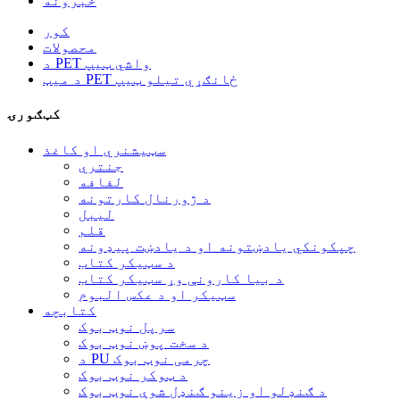
خبرونه
کور
محصولات
د PET واشي ټیپ
د میټ PET ځانګړي تیلو ټیپ
کټګورۍ
سټیشنري او کاغذ
جنتري
لفافه
د ژورنال کارتونه
لیبل
قلم
چپکونکي یادښتونه او د یادښت پیډونه
د سټیکر کتاب
د بیا کارونې وړ سټیکر کتاب
سټیکر او د عکس البوم
کتابچه
سرپل نوټ بوک
د سخت پوښ نوټ بوک
د PU چرمی نوټ بوک
د ټوکر نوټ بوک
د ګنډلو او زینو ګنډل شوې نوټ بوک