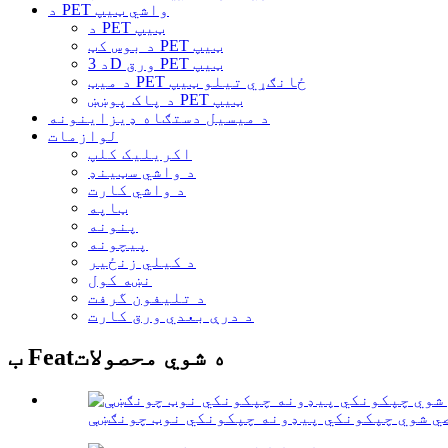
د PET واشي ټیپ
د PET ټیپ
د بوس کټ PET ټیپ
د 3D ورق PET ټیپ
د میټ PET ځانګړي تیلو ټیپ
د پاک پوښښ PET ټیپ
د میسیل دستګاه ډیزاینونه
لوازمات
اکریلیک کلپ
د واشي سټینډ
د واشي کارت
ټاپه
پنونه
پیچونه
د کیلي زنځیر
نښه کول
د تلیفون گرفت
د درې بعدي ورق کارت
ب Featه شوي محصولات
ي شوي چپکونکي پیډونه چپکونکي نوټ چونګښې