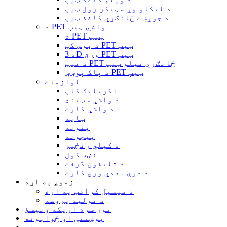
د لیکلو وړ سټیکر رول ټیپ
د جوړښت ځانګړي کاغذ ټیپ
د PET واشي ټیپ
د PET ټیپ
د بوس کټ PET ټیپ
د 3D ورق PET ټیپ
د میټ PET ځانګړي تیلو ټیپ
د پاک پوښښ PET ټیپ
لوازمات
اکریلیک کلپ
د واشي سټینډ
د واشي کارت
ټاپه
پنونه
پیچونه
د کیلي زنځیر
نښه کول
د تلیفون گرفت
د درې بعدي ورق کارت
زموږ په اړه
د میسیل کرافټ په اړه
د تولید پروسه
موږ سره اړیکه ونیسئ
پوښتنې او ځوابونه