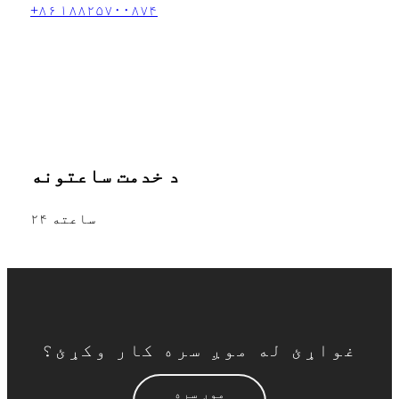
+۸۶ ۱۸۸۲۵۷۰۰۸۷۴
د خدمت ساعتونه
۲۴ ساعته
غواړئ له موږ سره کار وکړئ؟
موږ سره