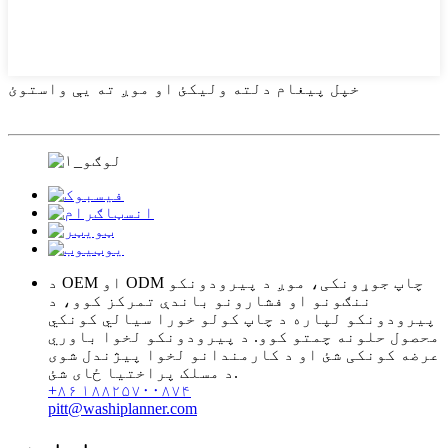
خپل پیغام دلته ولیکئ او موږ ته یې واستوئ
د OEM او ODM چاپ جوړونکی، موږ د پیرودونکو
ننګونو او فشارونو باندې تمرکز کوو، د
پیرودونکو لپاره د چاپ کولو خورا سیالي کونکي
محصول حلونه چمتو کوو. د پیرودونکو لخوا باوري
عرضه کونکی شئ او د کارمندانو لخوا پیژندل شوی
د مسلک پراختیا ځای شئ.
+۸۶ ۱۸۸۲۵۷۰۰۸۷۴
pitt@washiplanner.com