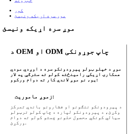
خبرونه
کور
موږ سره اړیکه ونیسئ
موږ سره اړیکه ونیسئ
د OEM او ODM چاپ جوړونکی
موږ د خپلو ټولو پیرودونکو سره د اوږدې مودې
همکارۍ اړیکې رامینځته کولو ته سترګې په لار
یو، نو موږ لاندې کار ته دوام ورکوو:
زموږ ماموریت:
د پیرودونکو ننګونو او فشارونو باندې تمرکز
وکړئ، د پیرودونکو لپاره د چاپ کولو ترټولو
سیالي کونکي محصول حلونو چمتو کولو ته دوام
ورکړئ.