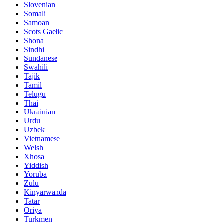
Slovenian
Somali
Samoan
Scots Gaelic
Shona
Sindhi
Sundanese
Swahili
Tajik
Tamil
Telugu
Thai
Ukrainian
Urdu
Uzbek
Vietnamese
Welsh
Xhosa
Yiddish
Yoruba
Zulu
Kinyarwanda
Tatar
Oriya
Turkmen