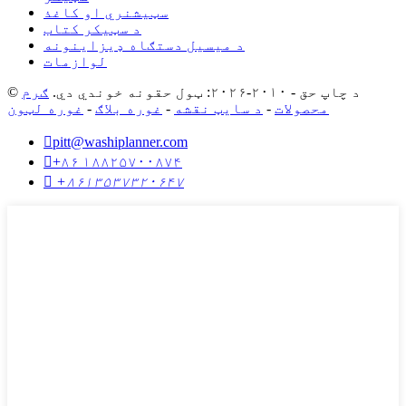
سټیشنري او کاغذ
د سټیکر کتاب
د میسیل دستګاه ډیزاینونه
لوازمات
© د چاپ حق - ۲۰۱۰-۲۰۲۶: ټول حقونه خوندي دي.
ګرم
محصولات
-
د سایټ نقشه
-
غوره بلاګ
-
غوره لټون

pitt@washiplanner.com

+۸۶ ۱۸۸۲۵۷۰۰۸۷۴

+۸۶۱۳۵۳۷۳۲۰۶۴۷