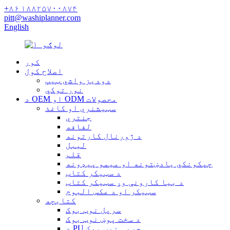
+۸۶ ۱۸۸۲۵۷۰۰۸۷۴
pitt@washiplanner.com
English
کور
اصلاح کول
دودیز واشي ټیپ
نور توکي
د OEM او ODM محصولات
سټیشنري او کاغذ
جنتري
لفافه
د ژورنال کارتونه
لیبل
قلم
چپکونکي یادښتونه او میمو پیډونه
د سټیکر کتاب
د بیا کارونې وړ سټیکر کتاب
سټیکر او د عکس البوم
کتابچه
سرپل نوټ بوک
د سخت پوښ نوټ بوک
د PU چرمی نوټ بوک