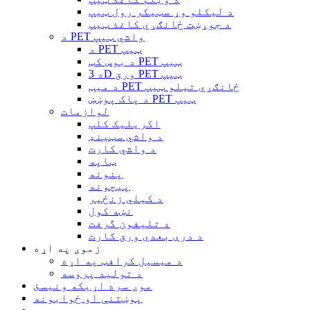
د لیکلو وړ سټیکر رول ټیپ
د جوړښت ځانګړي کاغذ ټیپ
د PET واشي ټیپ
د PET ټیپ
د بوس کټ PET ټیپ
د 3D ورق PET ټیپ
د میټ PET ځانګړي تیلو ټیپ
د پاک پوښښ PET ټیپ
لوازمات
اکریلیک کلپ
د واشي سټینډ
د واشي کارت
ټاپه
پنونه
پیچونه
د کیلي زنځیر
نښه کول
د تلیفون گرفت
د درې بعدي ورق کارت
زموږ په اړه
د میسیل کرافټ په اړه
د تولید پروسه
موږ سره اړیکه ونیسئ
پوښتنې او ځوابونه