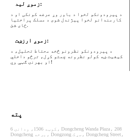
زموږ لید:
د پیرودونکو لخوا د باور وړ عرضه کونکی او د
کارمندانو لخوا پیژندل شوی د مسلک پراختیا
ځای شئ.
زموږ ارزښت:
د پیرودونکو نظرونو څخه محتاط تحلیل، د
کیفیت ښه کولو نظرونه چمتو کړل، ترڅو داخلي
او بهرنۍ ګټې وي!
پته
کوټه 1506، ودانۍ 6، Dongcheng Wanda Plaza، 208
Dongcheng برخه، Dongzong سړک، Dongcheng Street،