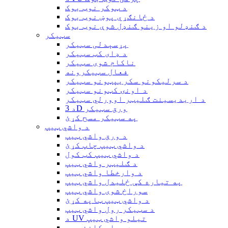
د ټوکر نوټ بوک
د ځانګړي پوښ نوټ بوک
د ګنډلو او زینو ګنډل شوې نوټ بوک
سټیکر
پړسېدلی سټیکر
د ډای کټ سټیکر
ناکام شوی سټیکر
فعال سټیکرونه
د سرلیکونو سکریپټونو سټیکر
د اونۍ کټونو سټیکر
د اریدیسینت ګلیټر اوورلي سټیکر
د 3D ورق سټیکر
په سټیکر مسح کړئ
د واشي ټیپ
د ورق واشي ټیپ
د واشي ټیپ چاپ کړئ
د واشي ټیپ کټ کول
د ګلیټر واشي ټیپ
د وارخطا واشي ټیپ
په تیاره کې ځلیدل واشي ټیپ
سوراخ شوی واشي ټیپ
د واشي ټیپ ټاپه کړئ
د سټیکر رول واشي ټیپ
د UV تیلو واشي ټیپ
د ویلم کاغذ ټیپ