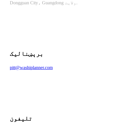
Dongguan City، Guangdong ولایت.
برېښنالیک
pitt@washiplanner.com
تلیفون