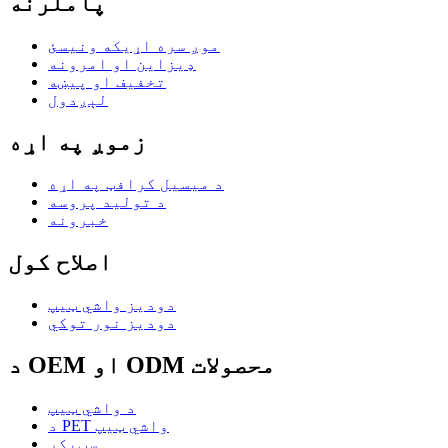
پاملرنه
موږ سره اړیکه ونیسئ
ډیزاین او امرونه
تخفیف او پیښه
لېږدول
زموږ په اړه
د میسیل کرافټ په اړه
د تولید پروسه
خبرونه
اصلاح کول
دودیز واشي ټیپ
دودیز نور توکي
د OEM او ODM محصولات
د واشي ټیپ
د PET واشي ټیپ
سټیکر