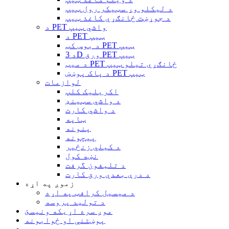
د لیکلو وړ سټیکر رول ټیپ
د جوړښت ځانګړي کاغذ ټیپ
د PET واشي ټیپ
د PET ټیپ
د بوس کټ PET ټیپ
د 3D ورق PET ټیپ
د میټ PET ځانګړي تیلو ټیپ
د پاک پوښښ PET ټیپ
لوازمات
اکریلیک کلپ
د واشي سټینډ
د واشي کارت
ټاپه
پنونه
پیچونه
د کیلي زنځیر
نښه کول
د تلیفون گرفت
د درې بعدي ورق کارت
زموږ په اړه
د میسیل کرافټ په اړه
د تولید پروسه
موږ سره اړیکه ونیسئ
پوښتنې او ځوابونه