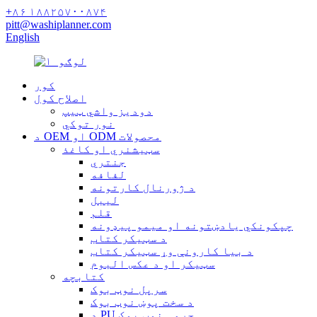
+۸۶ ۱۸۸۲۵۷۰۰۸۷۴
pitt@washiplanner.com
English
کور
اصلاح کول
دودیز واشي ټیپ
نور توکي
د OEM او ODM محصولات
سټیشنري او کاغذ
جنتري
لفافه
د ژورنال کارتونه
لیبل
قلم
چپکونکي یادښتونه او میمو پیډونه
د سټیکر کتاب
د بیا کارونې وړ سټیکر کتاب
سټیکر او د عکس البوم
کتابچه
سرپل نوټ بوک
د سخت پوښ نوټ بوک
د PU چرمی نوټ بوک