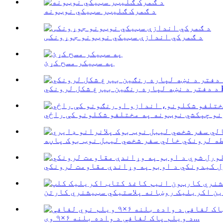
د ګمرک ګلیټر سټیکي نوټونه
د ګمرکي اندازې سټیکي نوټونو جوړونکی
په سټیکر مسح کړئ
د ویلم پاک لفافې د واده بلنه ۶×۹ وی...