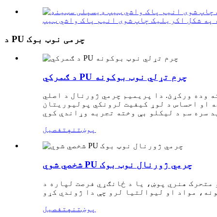
د PU چرمی نوټ بوک
د ګمرکي PU چرم تړلي نوټ بوکونه
ه وده ورکړئ. دا پریمیم چرمي ژورنال د اصلي
یت لرونکي پولیوریتان (PU) عملي کولو، ارزانه کولو، او اخلاقي ګټو سره یوځای کوي. د کارپوریټ ډالۍ کولو،
پوښتنه
تفصیل
شخصي شوي PU چرمي ژورنال نوټ بوک
متحرک هنري پوښ، یا د ځانګړي فرصت لپاره د
پوښتنه
تفصیل