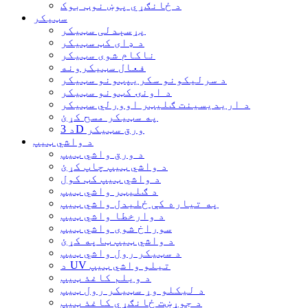
د ځانګړي پوښ نوټ بوک
سټیکر
پړسېدلی سټیکر
د ډای کټ سټیکر
ناکام شوی سټیکر
فعال سټیکرونه
د سرلیکونو سکریپټونو سټیکر
د اونۍ کټونو سټیکر
د اریدیسینت ګلیټر اوورلي سټیکر
په سټیکر مسح کړئ
د 3D ورق سټیکر
د واشي ټیپ
د ورق واشي ټیپ
د واشي ټیپ چاپ کړئ
د واشي ټیپ کټ کول
د ګلیټر واشي ټیپ
په تیاره کې ځلیدل واشي ټیپ
د وارخطا واشي ټیپ
سوراخ شوی واشي ټیپ
د واشي ټیپ ټاپه کړئ
د سټیکر رول واشي ټیپ
د UV تیلو واشي ټیپ
د ویلم کاغذ ټیپ
د لیکلو وړ سټیکر رول ټیپ
د جوړښت ځانګړي کاغذ ټیپ