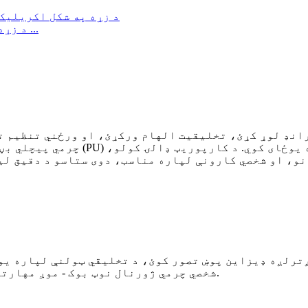
د زړه په شکل اکریلیک چاپ شوی انیم پاک واشي ټیپ ...
رانډ لوړ کړئ، تخلیقیت الهام ورکړئ، او ورځني تنظیم ت
چرمي پیچلي بڼه او احساس د لوړ کیف
ترلږه ډیزاین پوښ تصور کوئ، د تخلیقي ټولنې لپاره یو 
شخصي چرمي ژورنال نوټ بوک - موږ مهارتونه، مواد او لیوالتیا لرو چې دا ژوندي کړو.