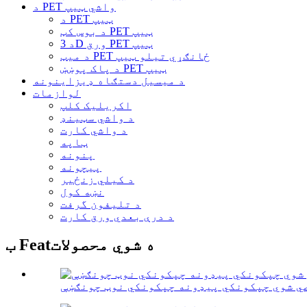
د PET واشي ټیپ
د PET ټیپ
د بوس کټ PET ټیپ
د 3D ورق PET ټیپ
د میټ PET ځانګړي تیلو ټیپ
د پاک پوښښ PET ټیپ
د میسیل دستګاه ډیزاینونه
لوازمات
اکریلیک کلپ
د واشي سټینډ
د واشي کارت
ټاپه
پنونه
پیچونه
د کیلي زنځیر
نښه کول
د تلیفون گرفت
د درې بعدي ورق کارت
ب Featه شوي محصولات
ي شوي چپکونکي پیډونه چپکونکي نوټ چونګښې