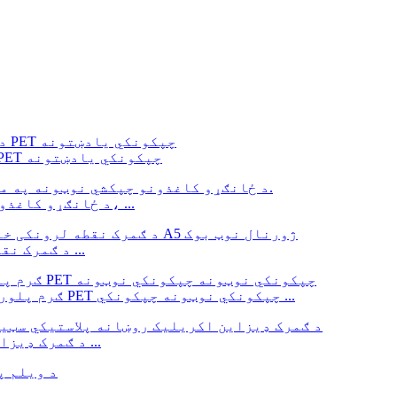
د دفتر د نښه لپاره رنګین بیرغ شکل لرونکي PET چپکونکي یادښتونه
د ځانګړو کاغذونو چپکشي نوټونه په مختلفو شکلونو کې راځي، ...
د ګمرک نقطه لرونکي خالي سفر شخصي لیبل نوټ بوک پاڼه ...
ګرم پلورل کیدونکي د اوبو په وړاندې مقاومت لرونکي PET چپکونکي نوټونه چپکونکي ...
د ګمرک ډیزاین اکریلیک روښانه پلاستيکي سټیشنري کارتن ...