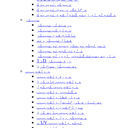
د ټوکر نوټ بوک
د ځانګړي پوښ نوټ بوک
د ګنډلو او زینو ګنډل شوې نوټ بوک
سټیکر
پړسېدلی سټیکر
د ډای کټ سټیکر
ناکام شوی سټیکر
فعال سټیکرونه
د سرلیکونو سکریپټونو سټیکر
د اونۍ کټونو سټیکر
د اریدیسینت ګلیټر اوورلي سټیکر
د 3D ورق سټیکر
په سټیکر مسح کړئ
د واشي ټیپ
د ورق واشي ټیپ
د واشي ټیپ چاپ کړئ
د واشي ټیپ کټ کول
د ګلیټر واشي ټیپ
د وارخطا واشي ټیپ
په تیاره کې ځلیدل واشي ټیپ
سوراخ شوی واشي ټیپ
د واشي ټیپ ټاپه کړئ
د سټیکر رول واشي ټیپ
د UV تیلو واشي ټیپ
د ویلم کاغذ ټیپ