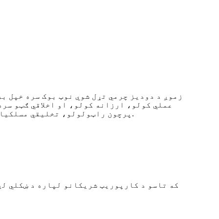
زموږ د دودیز چرمي تړل شوي نوټ بوک سره خپل ب
پرچون راټولولو، تخلیقي مسلکیانو، او شخصي کارونې لپاره مناسب، دوی ستاسو د دقیق لید سره سم د لیکلو بې وخته تجربه وړاندې کوي.
که تاسو د کارپوریټ شریکانو لپاره د ښکلي لږ