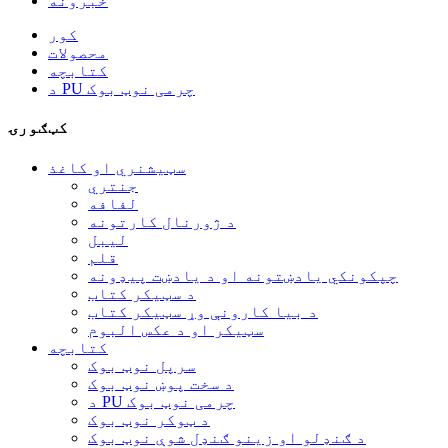
خبرونه
کور
محصولات
کتابچه
د PU چرمی نوټ بوک
کټګورۍ
سټیشنري او کاغذ
جنتري
لفافه
د ژورنال کارتونه
لیبل
قلم
چپکونکي یادښتونه او د یادښت پیډونه
د سټیکر کتاب
د بیا کارونې وړ سټیکر کتاب
سټیکر او د عکس البوم
کتابچه
سرپل نوټ بوک
د سخت پوښ نوټ بوک
د PU چرمی نوټ بوک
د ټوکر نوټ بوک
د ګنډلو او زینو ګنډل شوې نوټ بوک