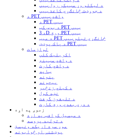
د لیکلو وړ سټیکر رول ټیپ
د جوړښت ځانګړي کاغذ ټیپ
د PET واشي ټیپ
د PET ټیپ
د بوس کټ PET ټیپ
د 3D ورق PET ټیپ
د میټ PET ځانګړي تیلو ټیپ
د پاک پوښښ PET ټیپ
لوازمات
اکریلیک کلپ
د واشي سټینډ
د واشي کارت
ټاپه
پنونه
پیچونه
د کیلي زنځیر
نښه کول
د تلیفون گرفت
د درې بعدي ورق کارت
زموږ په اړه
د میسیل کرافټ په اړه
د تولید پروسه
موږ سره اړیکه ونیسئ
پوښتنې او ځوابونه