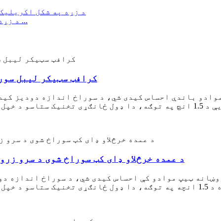
د زړه په شکل اکریلیک چاپ شوی انیم پاک واشي ټیپ ...
ارزانه دودیز شوي DIY کرافټ سټیکر
موادو باندې احساس کیدی شي، د سوراخ اندازه دودیز کید
د عمده خرڅلاو ډای کټ سوراخ شوی د سرو زرو
وښانه ټیپ موادو کې احساس کیدی شي، د سوراخ اندازه دو