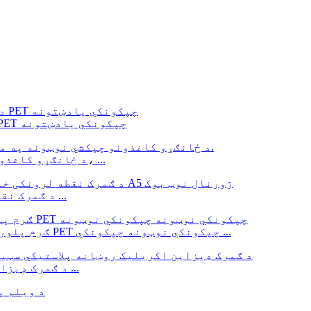
د دفتر د نښه لپاره رنګین بیرغ شکل لرونکي PET چپکونکي یادښتونه
د ځانګړو کاغذونو چپکشي نوټونه په مختلفو شکلونو کې راځي، ...
د ګمرک نقطه لرونکي خالي سفر شخصي لیبل نوټ بوک پاڼه ...
ګرم پلورل کیدونکي د اوبو په وړاندې مقاومت لرونکي PET چپکونکي نوټونه چپکونکي ...
د ګمرک ډیزاین اکریلیک روښانه پلاستيکي سټیشنري کارتن ...