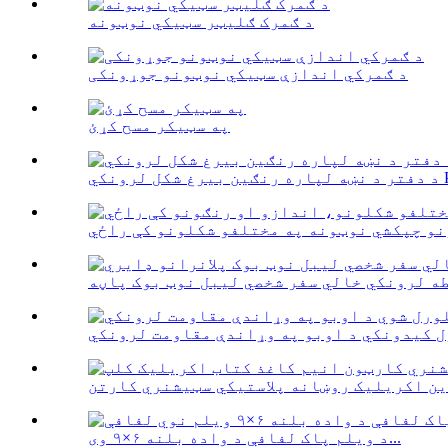
د ګمرک ګلیټر سټیکي نوټونه
د ګمرکي اندازې سټیکي نوټونو جوړونکی
په سټیکر مسح کړئ
د ویلم پاک لفافې د واده بلنه ۶×۹ وی...