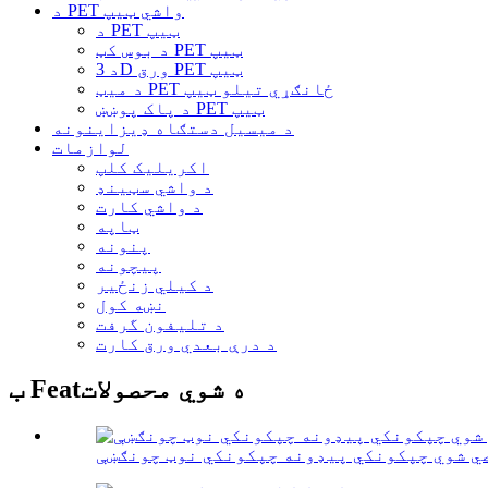
د PET واشي ټیپ
د PET ټیپ
د بوس کټ PET ټیپ
د 3D ورق PET ټیپ
د میټ PET ځانګړي تیلو ټیپ
د پاک پوښښ PET ټیپ
د میسیل دستګاه ډیزاینونه
لوازمات
اکریلیک کلپ
د واشي سټینډ
د واشي کارت
ټاپه
پنونه
پیچونه
د کیلي زنځیر
نښه کول
د تلیفون گرفت
د درې بعدي ورق کارت
ب Featه شوي محصولات
ي شوي چپکونکي پیډونه چپکونکي نوټ چونګښې