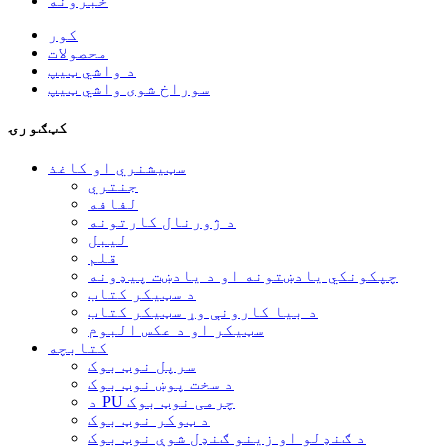
خبرونه
کور
محصولات
د واشي ټیپ
سوراخ شوی واشي ټیپ
کټګورۍ
سټیشنري او کاغذ
جنتري
لفافه
د ژورنال کارتونه
لیبل
قلم
چپکونکي یادښتونه او د یادښت پیډونه
د سټیکر کتاب
د بیا کارونې وړ سټیکر کتاب
سټیکر او د عکس البوم
کتابچه
سرپل نوټ بوک
د سخت پوښ نوټ بوک
د PU چرمی نوټ بوک
د ټوکر نوټ بوک
د ګنډلو او زینو ګنډل شوې نوټ بوک