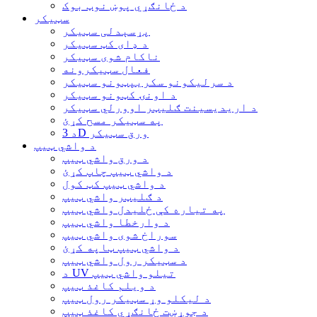
د ځانګړي پوښ نوټ بوک
سټیکر
پړسېدلی سټیکر
د ډای کټ سټیکر
ناکام شوی سټیکر
فعال سټیکرونه
د سرلیکونو سکریپټونو سټیکر
د اونۍ کټونو سټیکر
د اریدیسینت ګلیټر اوورلي سټیکر
په سټیکر مسح کړئ
د 3D ورق سټیکر
د واشي ټیپ
د ورق واشي ټیپ
د واشي ټیپ چاپ کړئ
د واشي ټیپ کټ کول
د ګلیټر واشي ټیپ
په تیاره کې ځلیدل واشي ټیپ
د وارخطا واشي ټیپ
سوراخ شوی واشي ټیپ
د واشي ټیپ ټاپه کړئ
د سټیکر رول واشي ټیپ
د UV تیلو واشي ټیپ
د ویلم کاغذ ټیپ
د لیکلو وړ سټیکر رول ټیپ
د جوړښت ځانګړي کاغذ ټیپ