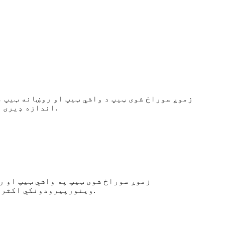
زموږ سوراخ شوی ټیپ د واشي ټیپ او روښانه ټیپ 
اندازه ډیری یې د 1.5 انچ په توګه، دا ډول ځانګړی تخنیک ستاسو د خپل ژورنال او پلانر نښه جوړولو لپاره اسانه دی.
زموږ سوراخ شوی ټیپ په واشي ټیپ او ر
پیرودونکي اکثره د 1.5 انچه په توګه، دا ډول ځانګړی تخنیک ستاسو د خپل ژورنال او پلانر نښه جوړولو لپاره اسانه دی.
وي
نور