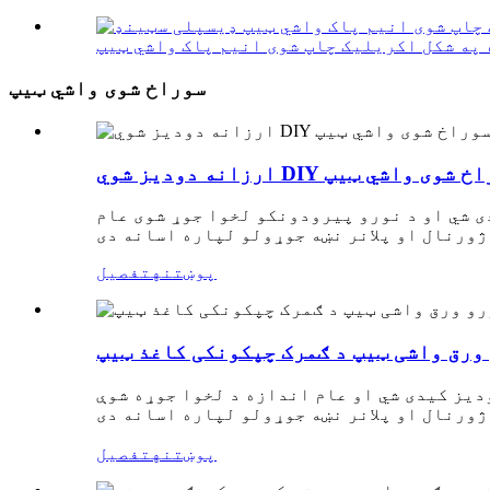
سوراخ شوی واشي ټیپ
 لیبل سوراخ شوی واشي ټیپ
ی شي او د نورو پیرودونکو لخوا جوړ شوی عام
پوښتنه
تفصیل
 ورق واشی ټیپ د ګمرک چپکونکی کاغذ ټیپ
دیز کیدی شي او عام اندازه د لخوا جوړه شوې
پوښتنه
تفصیل