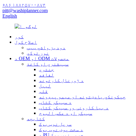
+۸۶ ۱۸۸۲۵۷۰۰۸۷۴
pitt@washiplanner.com
English
کور
اصلاح کول
دودیز واشي ټیپ
نور توکي
د OEM او ODM محصولات
سټیشنري او کاغذ
جنتري
لفافه
د ژورنال کارتونه
لیبل
قلم
چپکونکي یادښتونه او میمو پیډونه
د سټیکر کتاب
د بیا کارونې وړ سټیکر کتاب
سټیکر او د عکس البوم
کتابچه
سرپل نوټ بوک
د سخت پوښ نوټ بوک
د PU چرمی نوټ بوک