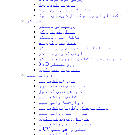
د ټوکر نوټ بوک
د ځانګړي پوښ نوټ بوک
د ګنډلو او زینو ګنډل شوې نوټ بوک
سټیکر
پړسېدلی سټیکر
د ډای کټ سټیکر
ناکام شوی سټیکر
فعال سټیکرونه
د سرلیکونو سکریپټونو سټیکر
د اونۍ کټونو سټیکر
د اریدیسینت ګلیټر اوورلي سټیکر
د 3D ورق سټیکر
په سټیکر مسح کړئ
د واشي ټیپ
د ورق واشي ټیپ
د واشي ټیپ چاپ کړئ
د واشي ټیپ کټ کول
د ګلیټر واشي ټیپ
د وارخطا واشي ټیپ
په تیاره کې ځلیدل واشي ټیپ
سوراخ شوی واشي ټیپ
د واشي ټیپ ټاپه کړئ
د سټیکر رول واشي ټیپ
د UV تیلو واشي ټیپ
د ویلم کاغذ ټیپ