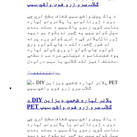
ګلاب سرو زرو فوی واشي ټیپ
د پاک پوښ واشي ټیپ شفاف سطح لري چې
دوی د ژورنالونو یا پلانرونو لپاره
مناسب کوي. زموږ پاک ټیپ د بسته بندۍ
سیل کولو ټیپ په څیر ندي
په
کوم یو دی
ژورنال/پلانر کې د لرې کولو وړ، پرته
له شور څخه. دلته د چاپ کولو، ورق
کولو، چاپ کولو او ورق کولو لپاره
پوه شئ.
ستاسو د غوښتنې سره سم د سطحې
مختلف اغیز لکه ګلاسي یا میټ درلودل.
پوښتنه
تفصیل
د DIY پلانر لپاره شخصي ډیزاین
PET ګلاب سرو زرو فوی واشي ټیپ
د پاک پوښ واشي ټیپ شفاف سطح لري چې
دوی د ژورنالونو یا پلانرونو لپاره
مناسب کوي. زموږ پاک ټیپ د بسته بندۍ
سیل کولو ټیپ په څیر ندي
په
کوم یو دی