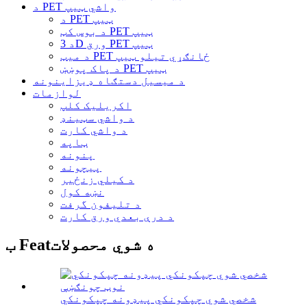
د PET واشي ټیپ
د PET ټیپ
د بوس کټ PET ټیپ
د 3D ورق PET ټیپ
د میټ PET ځانګړي تیلو ټیپ
د پاک پوښښ PET ټیپ
د میسیل دستګاه ډیزاینونه
لوازمات
اکریلیک کلپ
د واشي سټینډ
د واشي کارت
ټاپه
پنونه
پیچونه
د کیلي زنځیر
نښه کول
د تلیفون گرفت
د درې بعدي ورق کارت
ب Featه شوي محصولات
شخصي شوي چپکونکي پیډونه چپکونکي