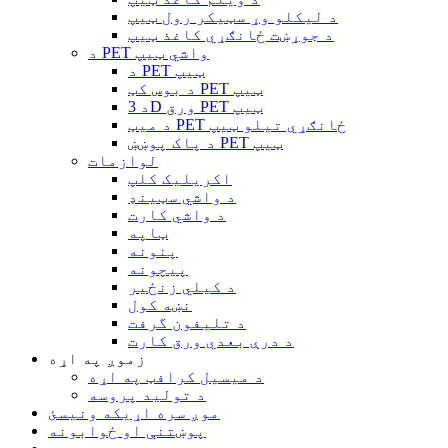
د لیکلو وړ سټیکر رول ټیپ
د جوړښت ځانګړي کاغذ ټیپ
د PET واشي ټیپ
د PET ټیپ
د بوس کټ PET ټیپ
د 3D ورق PET ټیپ
د میټ PET ځانګړي تیلو ټیپ
د پاک پوښښ PET ټیپ
لوازمات
اکریلیک کلپ
د واشي سټینډ
د واشي کارت
ټاپه
پنونه
پیچونه
د کیلي زنځیر
نښه کول
د تلیفون گرفت
د درې بعدي ورق کارت
زموږ په اړه
د میسیل کرافټ په اړه
د تولید پروسه
موږ سره اړیکه ونیسئ
پوښتنې او ځوابونه