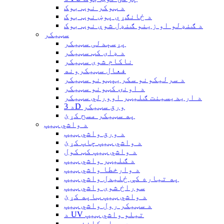
د ټوکر نوټ بوک
د ځانګړي پوښ نوټ بوک
د ګنډلو او زینو ګنډل شوې نوټ بوک
سټیکر
پړسېدلی سټیکر
د ډای کټ سټیکر
ناکام شوی سټیکر
فعال سټیکرونه
د سرلیکونو سکریپټونو سټیکر
د اونۍ کټونو سټیکر
د اریدیسینت ګلیټر اوورلي سټیکر
د 3D ورق سټیکر
په سټیکر مسح کړئ
د واشي ټیپ
د ورق واشي ټیپ
د واشي ټیپ چاپ کړئ
د واشي ټیپ کټ کول
د ګلیټر واشي ټیپ
د وارخطا واشي ټیپ
په تیاره کې ځلیدل واشي ټیپ
سوراخ شوی واشي ټیپ
د واشي ټیپ ټاپه کړئ
د سټیکر رول واشي ټیپ
د UV تیلو واشي ټیپ
د ویلم کاغذ ټیپ