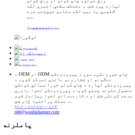
ورق کولو، چاپ کولو او ورق کولو
لپاره پوه شئ. د مختلف سطحې اغیزې لکه
ګلوسي یا میټ لکه ستاسو غوښتنه سره
سم.
پوښتنه
تفصیل
د OEM او ODM چاپ جوړونکی، موږ د پیرودونکو
ننګونو او فشارونو باندې تمرکز کوو، د
پیرودونکو لپاره د چاپ کولو خورا سیالي کونکي
محصول حلونه چمتو کوو. د پیرودونکو لخوا باوري
عرضه کونکی شئ او د کارمندانو لخوا پیژندل شوی
د مسلک پراختیا ځای شئ.
+۸۶ ۱۸۸۲۵۷۰۰۸۷۴
pitt@washiplanner.com
پاملرنه