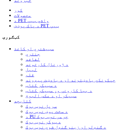
خبرونه
کور
محصولات
د PET واشي ټیپ
د پاک پوښښ PET ټیپ
کټګورۍ
سټیشنري او کاغذ
جنتري
لفافه
د ژورنال کارتونه
لیبل
قلم
چپکونکي یادښتونه او د یادښت پیډونه
د سټیکر کتاب
د بیا کارونې وړ سټیکر کتاب
سټیکر او د عکس البوم
کتابچه
سرپل نوټ بوک
د سخت پوښ نوټ بوک
د PU چرمی نوټ بوک
د ټوکر نوټ بوک
د ګنډلو او زینو ګنډل شوې نوټ بوک