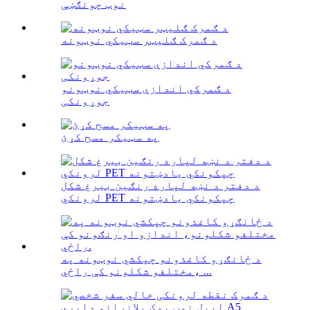
نوټ چونګښې
د ګمرک ګلیټر سټیکي نوټونه
د ګمرکي اندازې سټیکي نوټونو
جوړونکی
په سټیکر مسح کړئ
د دفتر د نښه لپاره رنګین بیرغ شکل
لرونکي PET چپکونکي یادښتونه
د ځانګړو کاغذونو چپکشي نوټونه په
مختلفو شکلونو کې راځي، ...