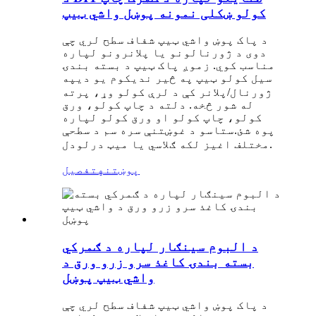
کولو ښکلی نمونه پوښل واشي ټیپ
د پاک پوښ واشي ټیپ شفاف سطح لري چې
دوی د ژورنالونو یا پلانرونو لپاره
مناسب کوي. زموږ پاک ټیپ د بسته بندۍ
سیل کولو ټیپ په څیر ندي
په
کوم یو دی
ژورنال/پلانر کې د لرې کولو وړ، پرته
له شور څخه. دلته د چاپ کولو، ورق
کولو، چاپ کولو او ورق کولو لپاره
پوه شئ.
ستاسو د غوښتنې سره سم د سطحې
مختلف اغیز لکه ګلاسي یا میټ درلودل.
پوښتنه
تفصیل
د البوم سینګار لپاره د ګمرکي
بسته بندۍ کاغذ سرو زرو ورق د
واشي ټیپ پوښل
د پاک پوښ واشي ټیپ شفاف سطح لري چې