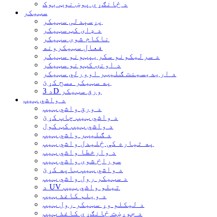
د ځانګړي پوښ نوټ بوک
سټیکر
پړسېدلی سټیکر
د ډای کټ سټیکر
ناکام شوی سټیکر
فعال سټیکرونه
د سرلیکونو سکریپټونو سټیکر
د اونۍ کټونو سټیکر
د اریدیسینت ګلیټر اوورلي سټیکر
په سټیکر مسح کړئ
د 3D ورق سټیکر
د واشي ټیپ
د ورق واشي ټیپ
د واشي ټیپ چاپ کړئ
د واشي ټیپ کټ کول
د ګلیټر واشي ټیپ
په تیاره کې ځلیدل واشي ټیپ
د وارخطا واشي ټیپ
سوراخ شوی واشي ټیپ
د واشي ټیپ ټاپه کړئ
د سټیکر رول واشي ټیپ
د UV تیلو واشي ټیپ
د ویلم کاغذ ټیپ
د لیکلو وړ سټیکر رول ټیپ
د جوړښت ځانګړي کاغذ ټیپ