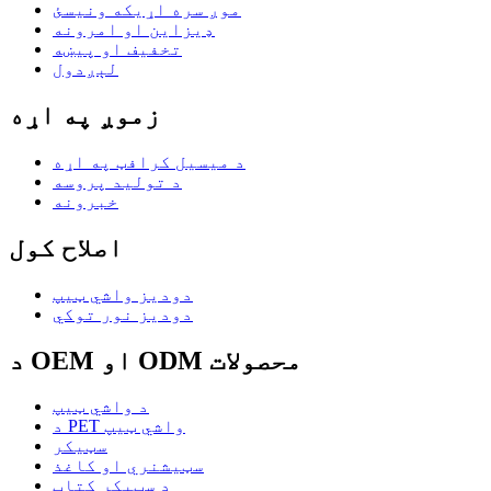
موږ سره اړیکه ونیسئ
ډیزاین او امرونه
تخفیف او پیښه
لېږدول
زموږ په اړه
د میسیل کرافټ په اړه
د تولید پروسه
خبرونه
اصلاح کول
دودیز واشي ټیپ
دودیز نور توکي
د OEM او ODM محصولات
د واشي ټیپ
د PET واشي ټیپ
سټیکر
سټیشنري او کاغذ
د سټیکر کتاب