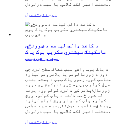
مختلف اغیز لکه ګلاسي یا میټ درلودل.
پوښتنه
تفصیل
د کاغذ ډالۍ لپاسه د ښوونځي
ماسکینګ سیشنري سکریپ بوک پاک
پوښ واشي ټیپ
د پاک پوښ واشي ټیپ شفاف سطح لري چې
دوی د ژورنالونو یا پلانرونو لپاره
مناسب کوي. زموږ پاک ټیپ د بسته بندۍ
سیل کولو ټیپ په څیر ندي
په
کوم یو دی
ژورنال/پلانر کې د لرې کولو وړ، پرته
له شور څخه. دلته د چاپ کولو، ورق
کولو، چاپ کولو او ورق کولو لپاره
پوه شئ.
ستاسو د غوښتنې سره سم د سطحې
مختلف اغیز لکه ګلاسي یا میټ درلودل.
پوښتنه
تفصیل