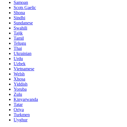
Samoan
Scots Gaelic
Shona
Sindhi
Sundanese
Swahili
Tajik
Tamil
Telugu
Thai
Ukrainian
Urdu
Uzbek
Vietnamese
Welsh
Xhosa
Yiddish
Yoruba
Zulu
Kinyarwanda
Tatar
Oriya
Turkmen
Uyghur