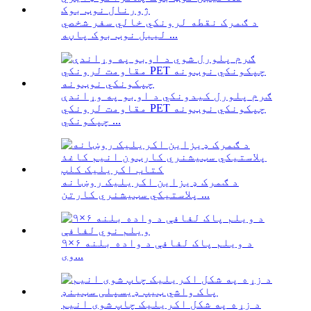
د ګمرک نقطه لرونکي خالي سفر شخصي
لیبل نوټ بوک پاڼه ...
ګرم پلورل کیدونکي د اوبو په وړاندې
مقاومت لرونکي PET چپکونکي نوټونه
چپکونکي ...
د ګمرک ډیزاین اکریلیک روښانه
پلاستيکي سټیشنري کارتن ...
د ویلم پاک لفافې د واده بلنه ۶×۹
وی...
د زړه په شکل اکریلیک چاپ شوی انیم