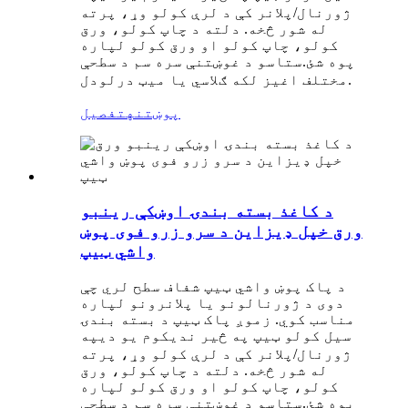
ژورنال/پلانر کې د لرې کولو وړ، پرته
له شور څخه. دلته د چاپ کولو، ورق
کولو، چاپ کولو او ورق کولو لپاره
پوه شئ.
ستاسو د غوښتنې سره سم د سطحې
مختلف اغیز لکه ګلاسي یا میټ درلودل.
پوښتنه
تفصیل
د کاغذ بسته بندۍ اوښکې رینبو
ورق خپل ډیزاین د سرو زرو فوی پوښ
واشي ټیپ
د پاک پوښ واشي ټیپ شفاف سطح لري چې
دوی د ژورنالونو یا پلانرونو لپاره
مناسب کوي. زموږ پاک ټیپ د بسته بندۍ
سیل کولو ټیپ په څیر ندي
په
کوم یو دی
ژورنال/پلانر کې د لرې کولو وړ، پرته
له شور څخه. دلته د چاپ کولو، ورق
کولو، چاپ کولو او ورق کولو لپاره
پوه شئ.
ستاسو د غوښتنې سره سم د سطحې