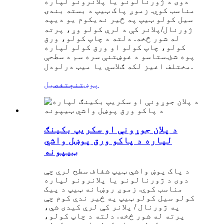
دوی د ژورنالونو یا پلانرونو لپاره
مناسب کوي. زموږ پاک ټیپ د بسته بندۍ
سیل کولو ټیپ په څیر ندي
په
کوم یو دی
ژورنال/پلانر کې د لرې کولو وړ، پرته
له شور څخه. دلته د چاپ کولو، ورق
کولو، چاپ کولو او ورق کولو لپاره
پوه شئ.
ستاسو د غوښتنې سره سم د سطحې
مختلف اغیز لکه ګلاسي یا میټ درلودل.
پوښتنه
تفصیل
د پلان جوړونې او سکریپ بکینګ
لپاره د پاکو ورق پوښل واشي
ټیپونه
د پاک پوښ واشي ټیپ شفاف سطح لري چې
دوی د ژورنالونو یا پلانرونو لپاره
مناسب کوي. زموږ روښانه ټیپ د پیک
کولو سیل کولو ټیپ په څیر ندي کوم چې
په ژورنال / پلانر کې لرې کیدی شي،
پرته له شور څخه. دلته د چاپ کولو،