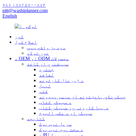
+۸۶ ۱۸۸۲۵۷۰۰۸۷۴
pitt@washiplanner.com
English
کور
اصلاح کول
دودیز واشي ټیپ
نور توکي
د OEM او ODM محصولات
سټیشنري او کاغذ
جنتري
لفافه
د ژورنال کارتونه
لیبل
قلم
چپکونکي یادښتونه او میمو پیډونه
د سټیکر کتاب
د بیا کارونې وړ سټیکر کتاب
سټیکر او د عکس البوم
کتابچه
سرپل نوټ بوک
د سخت پوښ نوټ بوک
د PU چرمی نوټ بوک