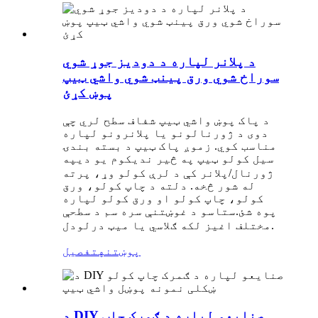
د پلانر لپاره د دودیز جوړ شوي
سوراخ شوي ورق پینټ شوي واشي ټیپ
پوښ کړئ
د پاک پوښ واشي ټیپ شفاف سطح لري چې
دوی د ژورنالونو یا پلانرونو لپاره
مناسب کوي. زموږ پاک ټیپ د بسته بندۍ
سیل کولو ټیپ په څیر ندي
په
کوم یو دی
ژورنال/پلانر کې د لرې کولو وړ، پرته
له شور څخه. دلته د چاپ کولو، ورق
کولو، چاپ کولو او ورق کولو لپاره
پوه شئ.
ستاسو د غوښتنې سره سم د سطحې
مختلف اغیز لکه ګلاسي یا میټ درلودل.
پوښتنه
تفصیل
د DIY صنایعو لپاره د ګمرک چاپ