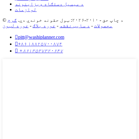
د میسیل دستګاه ډیزاینونه
لوازمات
© د چاپ حق - ۲۰۱۰-۲۰۲۶: ټول حقونه خوندي دي.
ګرم
محصولات
-
د سایټ نقشه
-
غوره بلاګ
-
غوره لټون

pitt@washiplanner.com

+۸۶ ۱۸۸۲۵۷۰۰۸۷۴

+۸۶۱۳۵۳۷۳۲۰۶۴۷