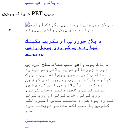
پاک واشي ټیپ ...
د پاک پوښښ PET ټیپ
د پلان جوړونې او سکریپ بکینګ
لپاره د پاکو ورق پوښل واشي
ټیپونه
د پاک پوښ واشي ټیپ شفاف سطح لري چې
دوی د ژورنالونو یا پلانرونو لپاره
مناسب کوي. زموږ روښانه ټیپ د پیک
کولو سیل کولو ټیپ په څیر ندي کوم چې
په ژورنال / پلانر کې لرې کیدی شي،
پرته له شور څخه. دلته د چاپ کولو،
ورق کولو، چاپ کولو او ورق کولو
لپاره پوه شئ. د مختلف سطحې اغیزې لکه
ګلوسي یا میټ لکه ستاسو غوښتنه سره
سم.
پوښتنه
تفصیل