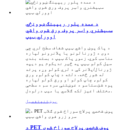
د عمده پلور ریپینګ ښوونځي
سټیشنري واټر پروف ورق شوی واشي
اوورلي ټیپ
د پاک پوښ واشي ټیپ شفاف سطح لري چې
دوی د ژورنالونو یا پلانرونو لپاره
مناسب کوي. زموږ پاک ټیپ د بسته بندۍ
سیل کولو ټیپ په څیر ندي
په
کوم یو دی
ژورنال/پلانر کې د لرې کولو وړ، پرته
له شور څخه. دلته د چاپ کولو، ورق
کولو، چاپ کولو او ورق کولو لپاره
پوه شئ.
ستاسو د غوښتنې سره سم د سطحې
مختلف اغیز لکه ګلاسي یا میټ درلودل.
پوښتنه
تفصیل
د PET پوښ شخصي پرلاج سوراخ شوی