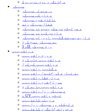
د ځانګړي پوښ نوټ بوک
سټیکر
پړسېدلی سټیکر
د ډای کټ سټیکر
ناکام شوی سټیکر
فعال سټیکرونه
د سرلیکونو سکریپټونو سټیکر
د اونۍ کټونو سټیکر
د اریدیسینت ګلیټر اوورلي سټیکر
په سټیکر مسح کړئ
د 3D ورق سټیکر
د واشي ټیپ
د ورق واشي ټیپ
د واشي ټیپ چاپ کړئ
د واشي ټیپ کټ کول
د ګلیټر واشي ټیپ
په تیاره کې ځلیدل واشي ټیپ
د وارخطا واشي ټیپ
سوراخ شوی واشي ټیپ
د واشي ټیپ ټاپه کړئ
د سټیکر رول واشي ټیپ
د UV تیلو واشي ټیپ
د ویلم کاغذ ټیپ
د لیکلو وړ سټیکر رول ټیپ
د جوړښت ځانګړي کاغذ ټیپ