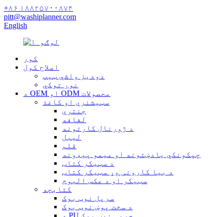
+۸۶ ۱۸۸۲۵۷۰۰۸۷۴
pitt@washiplanner.com
English
کور
اصلاح کول
دودیز واشي ټیپ
نور توکي
د OEM او ODM محصولات
سټیشنري او کاغذ
جنتري
لفافه
د ژورنال کارتونه
لیبل
قلم
چپکونکي یادښتونه او میمو پیډونه
د سټیکر کتاب
د بیا کارونې وړ سټیکر کتاب
سټیکر او د عکس البوم
کتابچه
سرپل نوټ بوک
د سخت پوښ نوټ بوک
د PU چرمی نوټ بوک