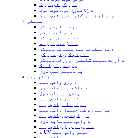
د ټوکر نوټ بوک
د ځانګړي پوښ نوټ بوک
د ګنډلو او زینو ګنډل شوې نوټ بوک
سټیکر
پړسېدلی سټیکر
د ډای کټ سټیکر
ناکام شوی سټیکر
فعال سټیکرونه
د سرلیکونو سکریپټونو سټیکر
د اونۍ کټونو سټیکر
د اریدیسینت ګلیټر اوورلي سټیکر
د 3D ورق سټیکر
په سټیکر مسح کړئ
د واشي ټیپ
د ورق واشي ټیپ
د واشي ټیپ چاپ کړئ
د واشي ټیپ کټ کول
د ګلیټر واشي ټیپ
د وارخطا واشي ټیپ
په تیاره کې ځلیدل واشي ټیپ
سوراخ شوی واشي ټیپ
د واشي ټیپ ټاپه کړئ
د سټیکر رول واشي ټیپ
د UV تیلو واشي ټیپ
د ویلم کاغذ ټیپ