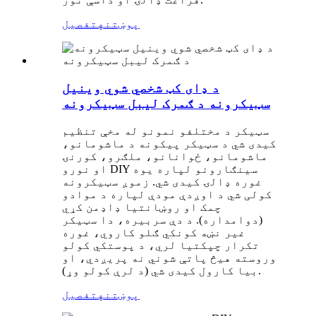
پوښتنه
تفصیل
د ډای کټ شخصي شوي وینیل
سټیکرونه د ګمرک لیبل سټیکرونه
سټیکر د مختلفو نمونو له مخې تنظیم
کیدی شي د سټیکر پیکونه د ماشومانو،
ماشومانو، ځوانانو، ملګرو، کورنۍ
او نورو DIY سینګارونو لپاره یوه
غوره ډالۍ کیدی شي. زموږ سټیکرونه
کولی شي د اوږدې مودې لپاره د موادو
چمک او روښانتیا ډاډمن کړي
(دوامداره). د دې سربیره، دا سټیکر
غیر نښه کونکي ګلو کاروي، غوره
تکرار چپکتیا لري، د پوستکي کولو
وروسته هیڅ پاتې شوني نه پریږدي، او
بیا کارول کیدی شي (د لرې کولو وړ).
پوښتنه
تفصیل