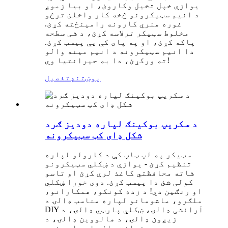
یوازې خپل تخیل وکاروئ، او بیا زموږ
د انیم سټیکرونو څخه کار واخلئ ترڅو
غوره هنري کارونه رامینځته کړئ.
مخلوط سټیکر ترلاسه کړئ، د شی سطحه
پاکه کړئ، او په پای کې یې پیسټ کړئ.
دا انیم سټیکرونه د انیم مینه والو
ته ورکړئ، دا به حیرانتیا وي!
پوښتنه
تفصیل
د سکریپ بوکینګ لپاره دودیز ګرد
شکل ډای کټ سټیکرونه
سټیکر په لپ ټاپ کې د کارولو لپاره
تنظیم کړئ - یوازې د ښکلي سټیکرونو
شاته محافظتي کاغذ لرې کړئ او تاسو
کولی شئ دا پیسټ کړئ. دوی خورا ښکلي
او رنګین دي! د زده کونکو، همکارانو،
ملګرو، ماشومانو لپاره مناسب ډالۍ د
DIY آرائشی ډالۍ، ښکلي پارټي ډالۍ، د
زیږون ډالۍ، د هالووین ډالۍ، د
فراغت ډالۍ او داسې نور.