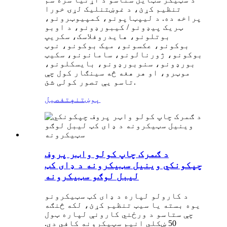
تنظیم کړئ، د غوښتنلیک لړۍ خورا
پراخه ده. د لیپټاپونو، کمپیوټرونو،
ټریک پیډونو / کیبورډونو، د اوبو
بوتلونو، هایدروفلاسک، سکریپ
بوکونو، عکسونو، میک بوکونو، نوټ
بوکونو، ژورنالونو، سامانونو، سکیټ
بورډونو، سنوبورډونو، بایسکلونو،
موټرو، او هر هغه څه سينګار کول چې
تاسو یې تصور کولی شئ.
پوښتنه
تفصیل
د ګمرک چاپ کولو واټر پروف
چپکونکي وینیل سټیکرونه د ډای کټ
لیبل لوګو سټیکرونه
د کارولو لپاره د ډای کټ سټیکرونو
یوه بسته یا سیټ تنظیم کړئ، لکه څنګه
چې ستاسو د ورځني کارونې لپاره ټول
50 ښکلي انیم سټیکرونه کافي دي.