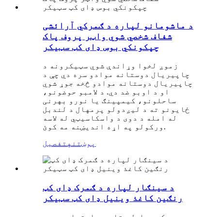
د ماشومانو لپاره د ګمرکي آرائشی
شفاف شخصي شوي واټر پروف پاک
چپکونکي بوس ډای کټ سټیکر
زموږ لخوا وړاندې شوي سټیکرونه د
چاپیریال دوستانه موادو سره دي چې د
چاپیریال دوستانه موادو څخه جوړ شوي
او د اوبو ضد دي. د لامبو حوضونو،
ساحلونو، کیمپینګ یا نورو بهرنی
ځایونو ته د لیږدولو پرمهال د لندبل
له امله د دوی د واسکاسیټي له لاسه
ورکولو په اړه اندیښنه مه کوئ.
پوښتنه
تفصیل
د سينګار لپاره د ګمرک ډای کټ
رنګین کاغذ وینیل ډای کټ سټیکر
د سټیکر سټایل ستاسو د اړتیا سره سم