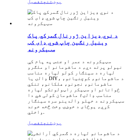
پوښتنه
تفصیل
د نوي ډیزاین ژورنال ګمرکي پاک
وینیل رنګین چاپ شوي ډای کټ
سټیکرونه
سټیکرونه د عمر او جنس په پام کې
نیولو پرته دي، د ماشومانو او ملګرو
لپاره د سينګار کولو لپاره مناسب
ډالۍ یا DIY، د ماشومانو، کوچنيانو،
ماشومانو، نجونو، هلکانو، تنکي
ځوانانو او سټیکر راټولونکو لپاره
مناسب ډالۍ؛ ماشومان کولی شي دا
سټیکرونه د خپلو والدینو سره سينګار
کړي، یوځای د خوښۍ وخت څخه خوند
واخلي.
پوښتنه
تفصیل