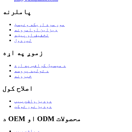
پاملرنه
موږ سره اړیکه ونیسئ
ډیزاین او امرونه
تخفیف او پیښه
لېږدول
زموږ په اړه
د میسیل کرافټ په اړه
د تولید پروسه
خبرونه
اصلاح کول
دودیز واشي ټیپ
دودیز نور توکي
د OEM او ODM محصولات
د واشي ټیپ