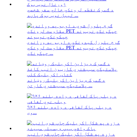
د ګمرک نقطه لرونکي خالي سفر شخصي
لیبل نوټ بوک پاڼه ...
ګرم پلورل کیدونکي د اوبو په وړاندې
مقاومت لرونکي PET چپکونکي نوټونه
چپکونکي ...
د ګمرک ډیزاین اکریلیک روښانه
پلاستيکي سټیشنري کارتن ...
د ویلم پاک لفافې د واده بلنه ۶×۹
وی...
د زړه په شکل اکریلیک چاپ شوی انیم