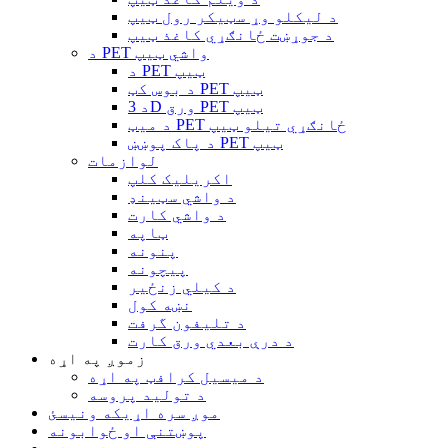
د لیکلو وړ سټیکر رول ټیپ
د جوړښت ځانګړي کاغذ ټیپ
د PET واشي ټیپ
د PET ټیپ
د بوس کټ PET ټیپ
د 3D ورق PET ټیپ
د میټ PET ځانګړي تیلو ټیپ
د پاک پوښښ PET ټیپ
لوازمات
اکریلیک کلپ
د واشي سټینډ
د واشي کارت
ټاپه
پنونه
پیچونه
د کیلي زنځیر
نښه کول
د تلیفون گرفت
د درې بعدي ورق کارت
زموږ په اړه
د میسیل کرافټ په اړه
د تولید پروسه
موږ سره اړیکه ونیسئ
پوښتنې او ځوابونه