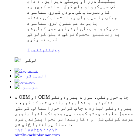
بیکینګ درز او پوټکي ډیزاین، د ډای
کټ سټیکرونو پلي کول اسانه کوي، په
کاونټرټاپ کې ښودل کیږي. ستاسو د
چمکۍ یا میټ پای په انتخاب کې مختلف
پایونه هم شتون لري. ستاسو د
سټیکرونو ټولې اړتیاوې موږ کولی شو
په ریښتیني محصولاتو کې د پلي کولو کې
مرسته وکړو!
پوښتنه
تفصیل
د OEM او ODM چاپ جوړونکی، موږ د پیرودونکو
ننګونو او فشارونو باندې تمرکز کوو، د
پیرودونکو لپاره د چاپ کولو خورا سیالي کونکي
محصول حلونه چمتو کوو. د پیرودونکو لخوا باوري
عرضه کونکی شئ او د کارمندانو لخوا پیژندل شوی
د مسلک پراختیا ځای شئ.
+۸۶ ۱۸۸۲۵۷۰۰۸۷۴
pitt@washiplanner.com