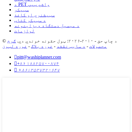
د PET واشي ټیپ
سټیکر
سټیشنري او کاغذ
د سټیکر کتاب
د میسیل دستګاه ډیزاینونه
لوازمات
© د چاپ حق - ۲۰۱۰-۲۰۲۶: ټول حقونه خوندي دي.
ګرم
محصولات
-
د سایټ نقشه
-
غوره بلاګ
-
غوره لټون

pitt@washiplanner.com

+۸۶ ۱۸۸۲۵۷۰۰۸۷۴

+۸۶۱۳۵۳۷۳۲۰۶۴۷