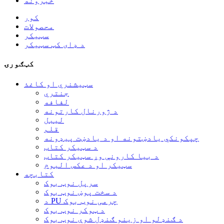
خبرونه
کور
محصولات
سټیکر
د ډای کټ سټیکر
کټګورۍ
سټیشنري او کاغذ
جنتري
لفافه
د ژورنال کارتونه
لیبل
قلم
چپکونکي یادښتونه او د یادښت پیډونه
د سټیکر کتاب
د بیا کارونې وړ سټیکر کتاب
سټیکر او د عکس البوم
کتابچه
سرپل نوټ بوک
د سخت پوښ نوټ بوک
د PU چرمی نوټ بوک
د ټوکر نوټ بوک
د ګنډلو او زینو ګنډل شوې نوټ بوک