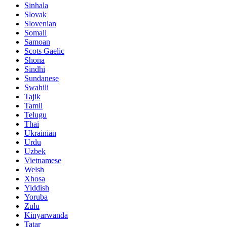
Sinhala
Slovak
Slovenian
Somali
Samoan
Scots Gaelic
Shona
Sindhi
Sundanese
Swahili
Tajik
Tamil
Telugu
Thai
Ukrainian
Urdu
Uzbek
Vietnamese
Welsh
Xhosa
Yiddish
Yoruba
Zulu
Kinyarwanda
Tatar