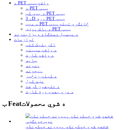
د PET واشي ټیپ
د PET ټیپ
د بوس کټ PET ټیپ
د 3D ورق PET ټیپ
د میټ PET ځانګړي تیلو ټیپ
د پاک پوښښ PET ټیپ
د میسیل دستګاه ډیزاینونه
لوازمات
اکریلیک کلپ
د واشي سټینډ
د واشي کارت
ټاپه
پنونه
پیچونه
د کیلي زنځیر
نښه کول
د تلیفون گرفت
د درې بعدي ورق کارت
ب Featه شوي محصولات
شخصي شوي چپکونکي پیډونه چپکونکي