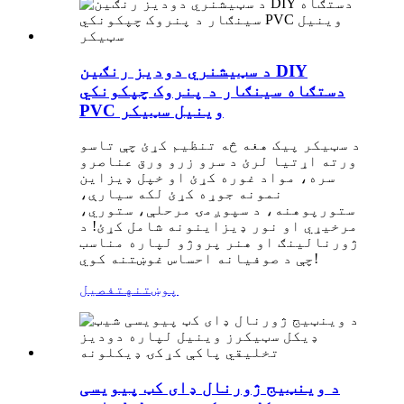
د سټیشنري دودیز رنګین DIY
دستګاه سینګار د پنروک چپکونکي
PVC وینیل سټیکر
د سټیکر پیک هغه څه تنظیم کړئ چې تاسو
ورته اړتیا لرئ د سرو زرو ورق عناصرو
سره، مواد غوره کړئ او خپل ډیزاین
نمونه جوړه کړئ لکه سیارې،
ستورپوهنه، د سپوږمۍ مرحلې، ستوري،
مرخیړي او نور ډیزاینونه شامل کړئ! د
ژورنالینګ او هنر پروژو لپاره مناسب
چې د صوفیانه احساس غوښتنه کوي!
پوښتنه
تفصیل
د وینټیج ژورنال ډای کټ پیویسی