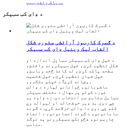
پاک واشي ټیپ ...
د ډای کټ سټیکر
د ګمرک کارټون آرائشی ستوری شکل
الفاب لیک وینیل ډای کټ سټیکر
د خپل ډای کټ سټیکر سټایل اندازه او
شکل تنظیم کړئ، خپل سټیکرونه واخلئ،
سطحه پاکه کړئ، له کاغذ څخه وباسئ،
خپل شیان تنظیم کړئ، خپل شخصیت
روښانه کړئ! د خپلو ملګرو،
ماشومانو، ځوانانو لپاره د ډالۍ
غوره کولو پرمهال د مختلف سټیکر
سټایل ستاسو سم انتخاب دی. زه ډاډه یم
چې دوی به ډیر خوشحاله او لیواله وي
کله چې دوی دا ډالۍ ترلاسه کړي. د ګوند
سامانونو، د ګوند احسانونو، د انعام
چارټونو، هڅونکي سټیکرونو په توګه
مناسب.