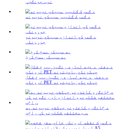
نوټ چونګښې
د ګمرک ګلیټر سټیکي نوټونه
د ګمرکي اندازې سټیکي نوټونو
جوړونکی
په سټیکر مسح کړئ
د دفتر د نښه لپاره رنګین بیرغ شکل
لرونکي PET چپکونکي یادښتونه
د ځانګړو کاغذونو چپکشي نوټونه په
مختلفو شکلونو کې راځي، ...