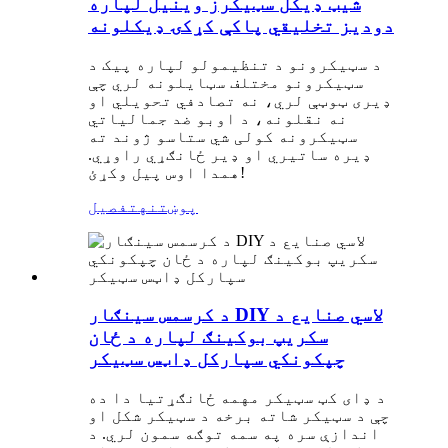
شیټ ډیکل سټیکرز وینیل لپاره
دودیز تخلیقي پاکې کړکۍ ډیکلونه
د سټیکرونو د تنظیمولو لپاره پیک د
سټیکرونو مختلف سټایلونه لري چې
ډیری ټوټې لري، نه تصادفي تحویلي او
نه نقلونه، د اوبو ضد جمالیاتي
سټیکرونه کولی شي ستاسو ژوند ته
ډیره ساتیري او ډیر ځانګړي راوړي.
همدا اوس پیل وکړئ!
پوښتنه
تفصیل
د کرسمس سينګار DIY لاسي صنایع د
سکریپ بوکینګ لپاره د ځان
چپکونکي سپارکل ډاټس سټیکر
د ډای کټ سټیکر مهمه ځانګړتیا دا ده
چې د سټیکر شاته برخه د سټیکر شکل او
اندازې سره په سمه توګه سمون لري. د