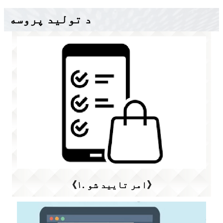
د تولید پروسه
《۱. امر تایید شو》