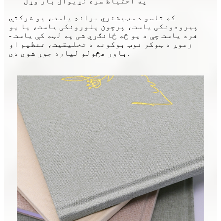
په احتیاط سره نړیوال بار وړل
که تاسو د سټیشنري برانډ یاست، یو شرکتي
پیرودونکی یاست، پرچون پلورونکی یاست، یا یو
فرد یاست چې د یو څه ځانګړي شی په لټه کې یاست -
زموږ د ټوکر نوټ بوکونه د تخلیقیت، تنظیم او
باور هڅولو لپاره جوړ شوي دي.