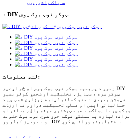
پاک واشي ټیپ ...
د DIY ټوکر نوټ بوک پوښ
لنډ معلومات:
زموږ د پریمیم ټوکر نوټ بوک پوښ او څو اړخیز DIY
ټوکر سره د سټایل، تخلیقیت او شخصي کولو بشپړ
فیوژن ومومئ. د هغو کسانو لپاره ډیزاین شوی چې د
جمالیاتي اپیل او عملي تخلیقیت دواړو ته ارزښت
ورکوي، دا ټولګه د هر سټیشنري مینه وال، مسافر او
برانډ لپاره په مسلکي توګه جوړ شوي نوټ بوک حلونه
او د دودیز کولو وړ DIY اختیارونه وړاندې کوي.
موږ ته بریښنالیک واستوئ