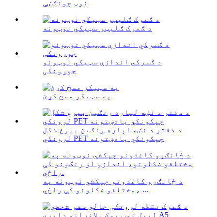
نوټ چونګښې
د ګمرک ګلیټر سټیکي نوټونه
د ګمرکي اندازې سټیکي نوټونو
جوړونکی
په سټیکر مسح کړئ
د دفتر د نښه لپاره رنګین بیرغ شکل
لرونکي PET چپکونکي یادښتونه
د ځانګړو کاغذونو چپکشي نوټونه په
مختلفو شکلونو کې راځي، ...