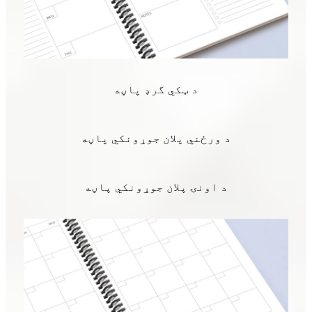
د ټکي گرډ پاڼه
د ورځني پلان جوړونکي پاڼه
د اونۍ پلان جوړونکي پاڼه