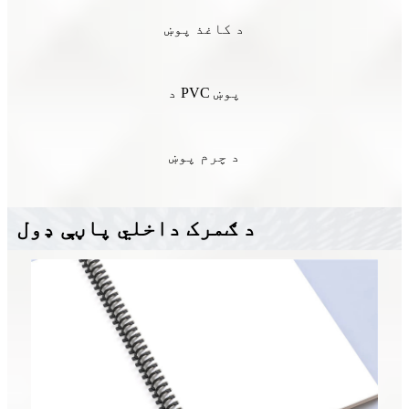
د کاغذ پوښ
د PVC پوښ
د چرم پوښ
د ګمرک داخلي پاڼې ډول