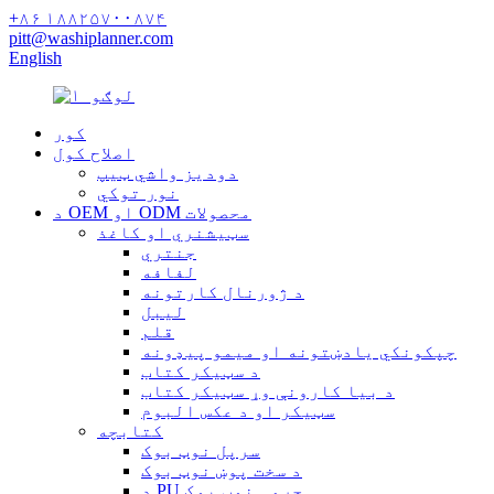
+۸۶ ۱۸۸۲۵۷۰۰۸۷۴
pitt@washiplanner.com
English
کور
اصلاح کول
دودیز واشي ټیپ
نور توکي
د OEM او ODM محصولات
سټیشنري او کاغذ
جنتري
لفافه
د ژورنال کارتونه
لیبل
قلم
چپکونکي یادښتونه او میمو پیډونه
د سټیکر کتاب
د بیا کارونې وړ سټیکر کتاب
سټیکر او د عکس البوم
کتابچه
سرپل نوټ بوک
د سخت پوښ نوټ بوک
د PU چرمی نوټ بوک