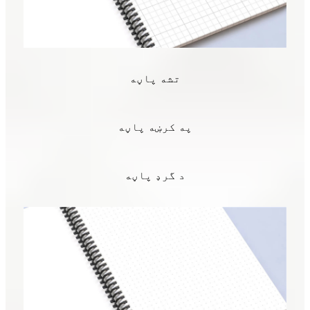
تشه پاڼه
په کرښه پاڼه
د گرډ پاڼه