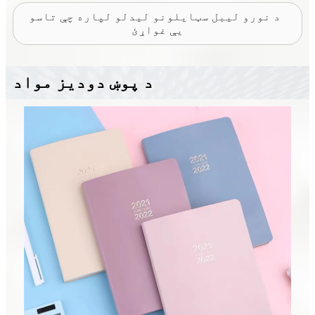
د نورو لیبل سټایلونو لیدلو لپاره چې تاسو
یې غواړئ
د پوښ دودیز مواد