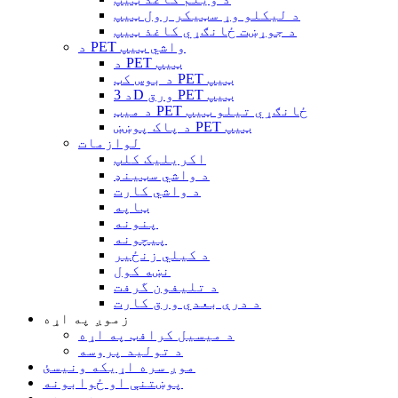
د لیکلو وړ سټیکر رول ټیپ
د جوړښت ځانګړي کاغذ ټیپ
د PET واشي ټیپ
د PET ټیپ
د بوس کټ PET ټیپ
د 3D ورق PET ټیپ
د میټ PET ځانګړي تیلو ټیپ
د پاک پوښښ PET ټیپ
لوازمات
اکریلیک کلپ
د واشي سټینډ
د واشي کارت
ټاپه
پنونه
پیچونه
د کیلي زنځیر
نښه کول
د تلیفون گرفت
د درې بعدي ورق کارت
زموږ په اړه
د میسیل کرافټ په اړه
د تولید پروسه
موږ سره اړیکه ونیسئ
پوښتنې او ځوابونه