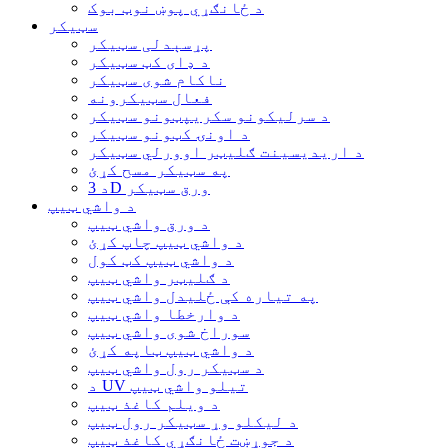
د ځانګړي پوښ نوټ بوک
سټیکر
پړسېدلی سټیکر
د ډای کټ سټیکر
ناکام شوی سټیکر
فعال سټیکرونه
د سرلیکونو سکریپټونو سټیکر
د اونۍ کټونو سټیکر
د اریدیسینت ګلیټر اوورلي سټیکر
په سټیکر مسح کړئ
د 3D ورق سټیکر
د واشي ټیپ
د ورق واشي ټیپ
د واشي ټیپ چاپ کړئ
د واشي ټیپ کټ کول
د ګلیټر واشي ټیپ
په تیاره کې ځلیدل واشي ټیپ
د وارخطا واشي ټیپ
سوراخ شوی واشي ټیپ
د واشي ټیپ ټاپه کړئ
د سټیکر رول واشي ټیپ
د UV تیلو واشي ټیپ
د ویلم کاغذ ټیپ
د لیکلو وړ سټیکر رول ټیپ
د جوړښت ځانګړي کاغذ ټیپ