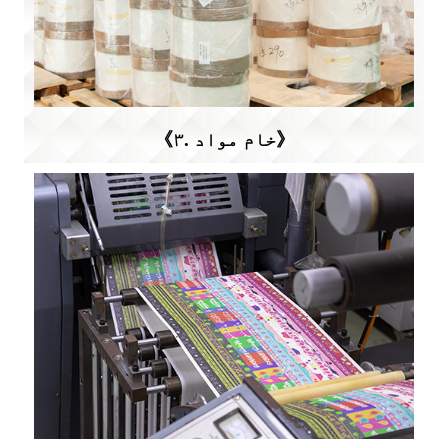
《۳. خام مواد》