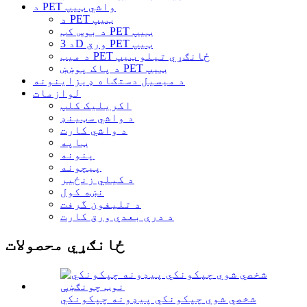
د PET واشي ټیپ
د PET ټیپ
د بوس کټ PET ټیپ
د 3D ورق PET ټیپ
د میټ PET ځانګړي تیلو ټیپ
د پاک پوښښ PET ټیپ
د میسیل دستګاه ډیزاینونه
لوازمات
اکریلیک کلپ
د واشي سټینډ
د واشي کارت
ټاپه
پنونه
پیچونه
د کیلي زنځیر
نښه کول
د تلیفون گرفت
د درې بعدي ورق کارت
ځانګړي محصولات
شخصي شوي چپکونکي پیډونه چپکونکي