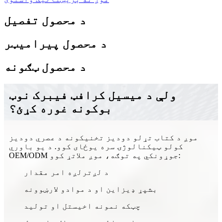
د محصول تفصیل
د محصول پیرامیټر
د محصول ټګونه
ولې د میسیل کرافټ فیبرک نوټ
بوکونه غوره کړئ؟
موږ د کتاب تړلو دودیز تخنیکونه د عصري دودیز
کولو ټیکنالوژۍ سره یوځای کوو. د یو باوري
OEM/ODM جوړونکي په توګه، موږ ملاتړ کوو:
د لږترلږه امر مقدار
بشپړ ډیزاین او د موادو لارښوونه
چټکه نمونه اخیستل او تولید