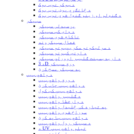
د ټوکر نوټ بوک
د ځانګړي پوښ نوټ بوک
د ګنډلو او زینو ګنډل شوې نوټ بوک
سټیکر
پړسېدلی سټیکر
د ډای کټ سټیکر
ناکام شوی سټیکر
فعال سټیکرونه
د سرلیکونو سکریپټونو سټیکر
د اونۍ کټونو سټیکر
د اریدیسینت ګلیټر اوورلي سټیکر
د 3D ورق سټیکر
په سټیکر مسح کړئ
د واشي ټیپ
د ورق واشي ټیپ
د واشي ټیپ چاپ کړئ
د واشي ټیپ کټ کول
د ګلیټر واشي ټیپ
د وارخطا واشي ټیپ
په تیاره کې ځلیدل واشي ټیپ
سوراخ شوی واشي ټیپ
د واشي ټیپ ټاپه کړئ
د سټیکر رول واشي ټیپ
د UV تیلو واشي ټیپ
د ویلم کاغذ ټیپ