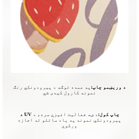
د ورېښمو چاپ:
په عمده توګه د پیرودونکي رنګ
نمونه کارول کیدی شي
د UV چاپ کول:
د ښه فعالیت اغیزې سره، د
پیرودونکي نمونه په یاد ساتلو ته اجازه
ورکوي