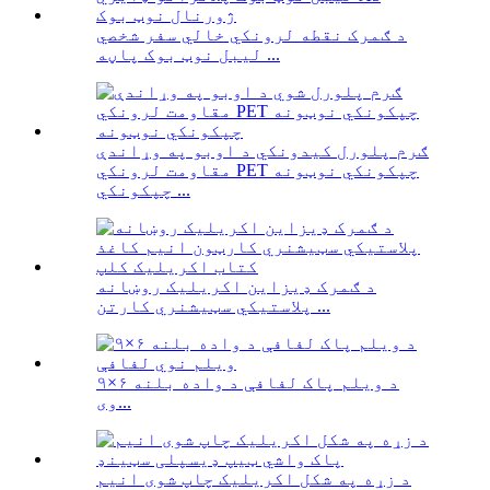
د ګمرک نقطه لرونکي خالي سفر شخصي
لیبل نوټ بوک پاڼه ...
ګرم پلورل کیدونکي د اوبو په وړاندې
مقاومت لرونکي PET چپکونکي نوټونه
چپکونکي ...
د ګمرک ډیزاین اکریلیک روښانه
پلاستيکي سټیشنري کارتن ...
د ویلم پاک لفافې د واده بلنه ۶×۹
وی...
د زړه په شکل اکریلیک چاپ شوی انیم