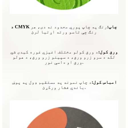
د CMYK چاپ:
رنګ په چاپ پورې محدود نه دی، هر
رنګ چې تاسو ورته اړتیا لرئ
ورق کول:
د ورق کولو مختلف اغیزې غوره کیدی شي
لکه د سرو زرو ورق، د سپینو زرو ورق، د هولو
ورق او داسې نور.
امباس کول:
د چاپ نمونه په مستقیم ډول په پوښ ​​
باندې فشار ورکړئ.