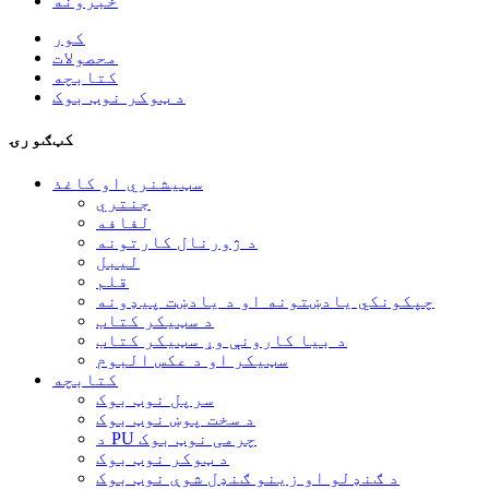
خبرونه
کور
محصولات
کتابچه
د ټوکر نوټ بوک
کټګورۍ
سټیشنري او کاغذ
جنتري
لفافه
د ژورنال کارتونه
لیبل
قلم
چپکونکي یادښتونه او د یادښت پیډونه
د سټیکر کتاب
د بیا کارونې وړ سټیکر کتاب
سټیکر او د عکس البوم
کتابچه
سرپل نوټ بوک
د سخت پوښ نوټ بوک
د PU چرمی نوټ بوک
د ټوکر نوټ بوک
د ګنډلو او زینو ګنډل شوې نوټ بوک