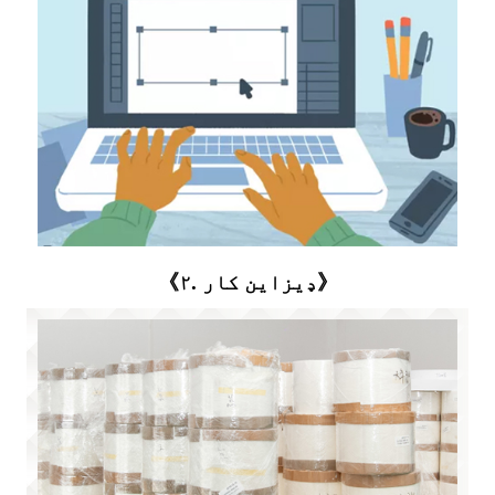
《۲. ډیزاین کار》