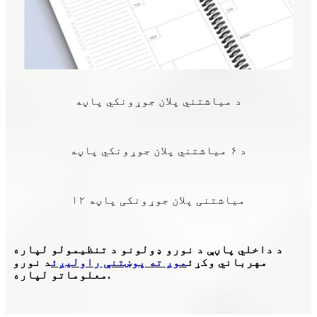
د میاشتني پلان جوړونکي پاڼه
د ۶ میاشتني پلان جوړونکي پاڼه
۱۲ میاشتنی پلان جوړونکی پاڼه
د داخلي پاڼې د نورو ډولونو د تنظیمولو لپاره
مهرباني وکړئ
موږ ته پوښتنې راولیږئ
د نورو
معلوماتو لپاره.